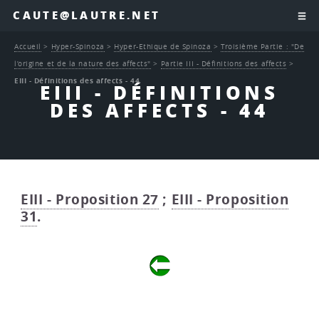
CAUTE@LAUTRE.NET
Accueil
>
Hyper-Spinoza
>
Hyper-Ethique de Spinoza
>
Troisième Partie : "De
l’origine et de la nature des affects"
>
Partie III - Définitions des affects
>
EIII - Définitions des affects - 44
EIII - DÉFINITIONS
DES AFFECTS - 44
EIII - Proposition 27
;
EIII - Proposition
31
.