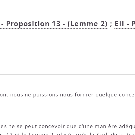
I - Proposition 13 - (Lemme 2)
;
EII -
 dont nous ne puissions nous former quelque concept
es ne se peut concevoir que d’une manière adéqu
s. 12
et le
Lemme 2, placé après le Scol. de la Pro