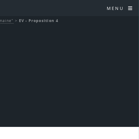
MENU
umaine"
>
EV - Proposition 4