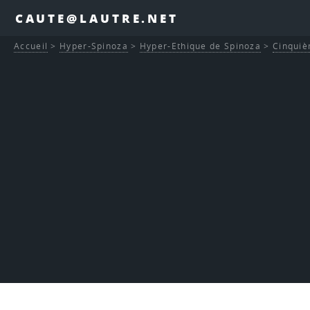
CAUTE@LAUTRE.NET
Accueil
>
Hyper-Spinoza
>
Hyper-Ethique de Spinoza
>
Cinquiè