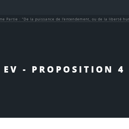
me Partie : "De la puissance de l’entendement, ou de la liberté h
EV - PROPOSITION 4