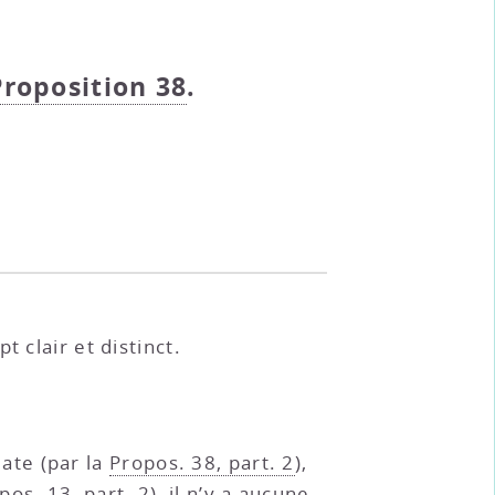
 Proposition 38
.
 clair et distinct.
ate (par la
Propos. 38, part. 2
),
pos. 13, part. 2
), il n’y a aucune