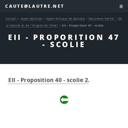
CAUTE@LAUTRE.NET
Accueil
>
Hyper-Spinoza
>
Hyper-Ethique de Spinoza
>
Deuxième Partie : "De
la Nature et de l’Origine de l’Âme"
>
EII - Proporition 47 - scolie
EII - PROPORITION 47
- SCOLIE
EII - Proposition 40 - scolie 2
.