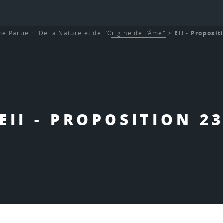
e Partie : "De la Nature et de l’Origine de l’Âme"
>
EII - Proposit
EII - PROPOSITION 2