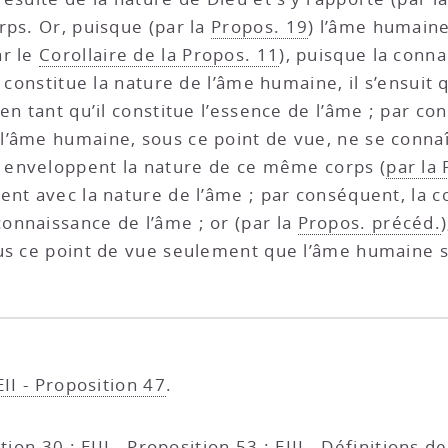
rps. Or, puisque (par la
Propos. 19
) l’âme humaine
ar le
Corollaire de la Propos. 11
), puisque la conn
l constitue la nature de l’âme humaine, il s’ensuit
 en tant qu’il constitue l’essence de l’âme ; par 
 l’âme humaine, sous ce point de vue, ne se conn
s enveloppent la nature de ce même corps (
par la
rdent avec la nature de l’âme ; par conséquent, la 
onnaissance de l’âme ; or (par la
Propos. précéd.
us ce point de vue seulement que l’âme humaine s
EII - Proposition 47
.
ition 30
;
EIII - Proposition 53
;
EIII - Définitions d