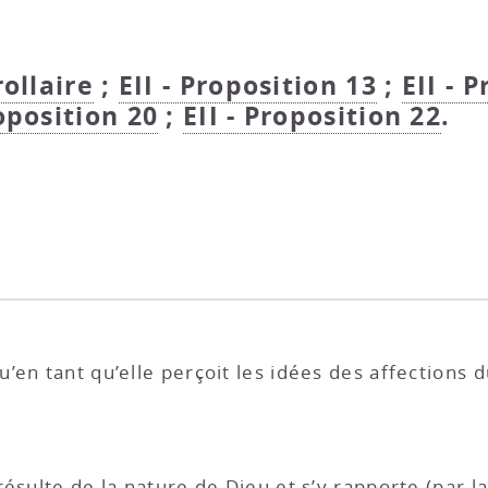
rollaire
;
EII - Proposition 13
;
EII - 
roposition 20
;
EII - Proposition 22
.
en tant qu’elle perçoit les idées des affections d
ésulte de la nature de Dieu et s’y rapporte (par l