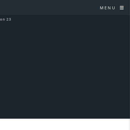
MENU
ion 23
3