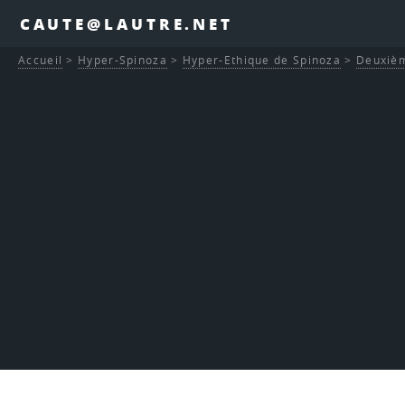
CAUTE@LAUTRE.NET
Accueil
>
Hyper-Spinoza
>
Hyper-Ethique de Spinoza
>
Deuxièm