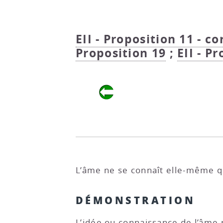
EII - Proposition 11 - co
Proposition 19
;
EII - P
L’âme ne se connaît elle-même qu’
DÉMONSTRATION
L’idée ou connaissance de l’âme r