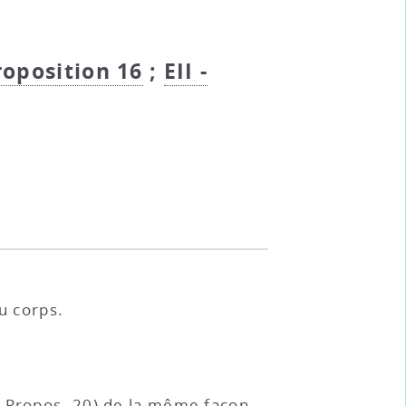
Proposition 16
;
EII -
u corps.
a
Propos. 20
) de la même façon