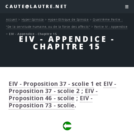
CAUTE@LAUTRE.NET
Accueil
>
Hyper-Spinoza
>
Hyper-Ethique de Spinoza
>
Quatrième Partie :
"De la servitude humaine, ou de la force des affects"
>
Partie IV - Appendice
>
EIV - Appendice - Chapitre 15
EIV - APPENDICE -
CHAPITRE 15
EIV - Proposition 37 - scolie 1
et
EIV -
Proposition 37 - scolie 2
;
EIV -
Proposition 46 - scolie
;
EIV -
Proposition 73 - scolie
.