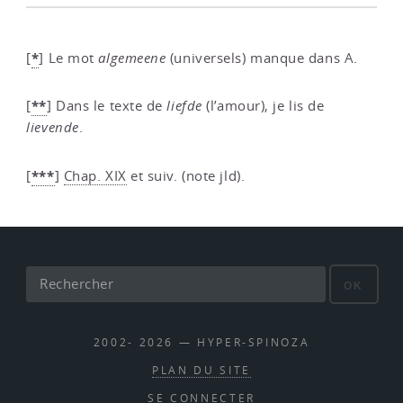
*
[
]
Le mot
algemeene
(universels) manque dans A.
**
[
]
Dans le texte de
liefde
(l’amour), je lis de
lievende
.
***
[
]
Chap. XIX
et suiv. (note jld).
OK
2002- 2026 — HYPER-SPINOZA
PLAN DU SITE
SE CONNECTER