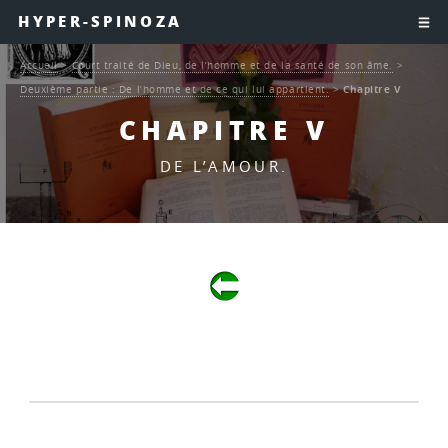
HYPER-SPINOZA
Accueil
>
Court traité de Dieu, de l’homme et de la santé de son âme.
>
Deuxième partie : De l’homme et de ce qui lui appartient.
>
Chapitre V
CHAPITRE V
DE L’AMOUR.