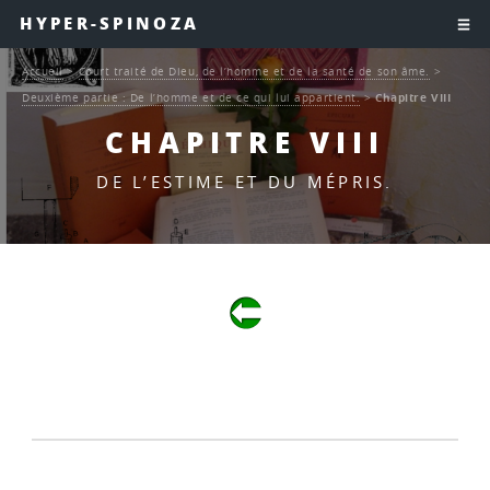
HYPER-SPINOZA
Accueil
>
Court traité de Dieu, de l’homme et de la santé de son âme.
>
Deuxième partie : De l’homme et de ce qui lui appartient.
>
Chapitre VIII
CHAPITRE VIII
DE L’ESTIME ET DU MÉPRIS.