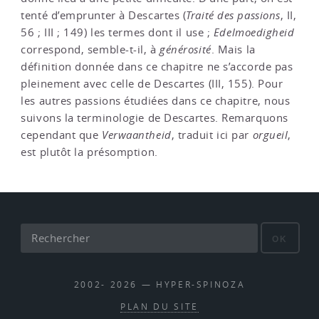
tenté d’emprunter à Descartes (
Traité des passions
, II,
56 ; III ; 149) les termes dont il use ;
Edelmoedigheid
correspond, semble-t-il, à
générosité
. Mais la
définition donnée dans ce chapitre ne s’accorde pas
pleinement avec celle de Descartes (III, 155). Pour
les autres passions étudiées dans ce chapitre, nous
suivons la terminologie de Descartes. Remarquons
cependant que
Verwaantheid
, traduit ici par
orgueil
,
est plutôt la présomption.
OK
2002- 2026 — HYPER-SPINOZA
PLAN DU SITE