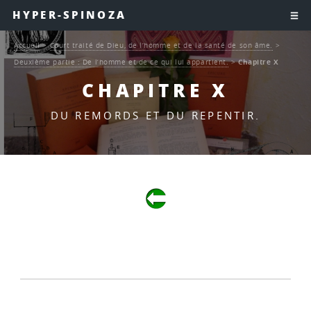
HYPER-SPINOZA
Accueil
>
Court traité de Dieu, de l’homme et de la santé de son âme.
>
Deuxième partie : De l’homme et de ce qui lui appartient.
>
Chapitre X
CHAPITRE X
DU REMORDS ET DU REPENTIR.