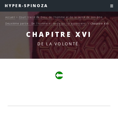
HYPER-SPINOZA
Accueil
>
Court traité de Dieu, de l’homme et de la santé de son âme.
>
Deuxième partie : De l’homme et de ce qui lui appartient.
>
Chapitre XVI
CHAPITRE XVI
DE LA VOLONTÉ.