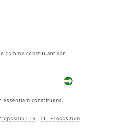
nce comme constituant son
em essentiam constituens.
 Proposition 19
;
EI - Proposition