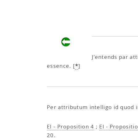
J’entends par at
*
essence.
[
]
Per attributum intelligo id quod
EI - Proposition 4
;
EI - Propositi
20
.