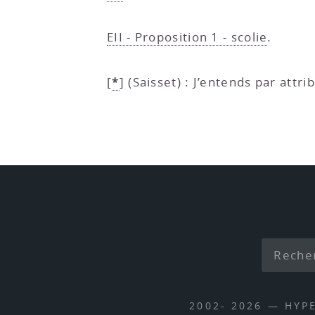
EII - Proposition 1 - scolie
.
*
[
]
(Saisset) : J’entends par att
2002- 2026 — HYP