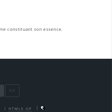
omme constituant son essence.
OK
HTML5 UP