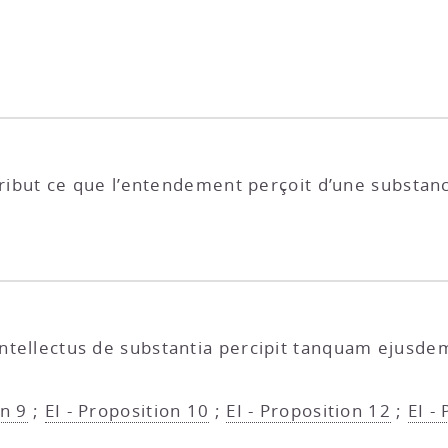
tribut ce que l’entendement perçoit d’une substa
 intellectus de substantia percipit tanquam ejusd
on 9
;
EI - Proposition 10
;
EI - Proposition 12
;
EI -