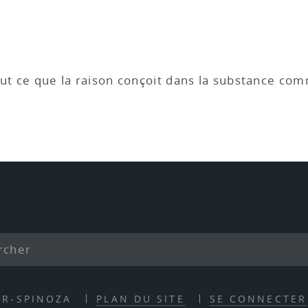
ribut ce que la raison conçoit dans la substance c
ER-SPINOZA
PLAN DU SITE
SE CONNECTER