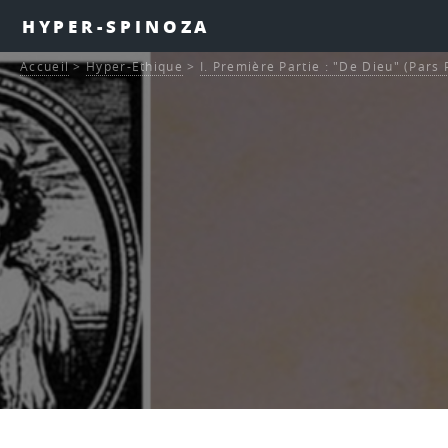
HYPER-SPINOZA
Accueil
>
Hyper-Ethique
>
I. Première Partie : "De Dieu" (Pars