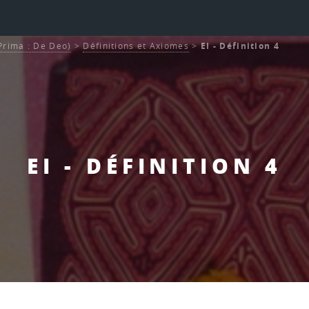
 Prima : De Deo)
>
Définitions et Axiomes
>
EI - Définition 4
EI - DÉFINITION 4