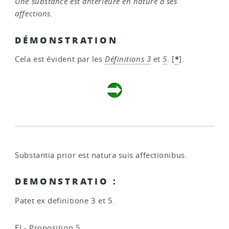
Une substance est antérieure en nature à ses
affections.
DÉMONSTRATION
*
Cela est évident par les
Définitions 3
et
5
.
[
]
.
Substantia prior est natura suis affectionibus.
DEMONSTRATIO :
Patet ex definitione 3 et 5.
EI - Proposition 5
.