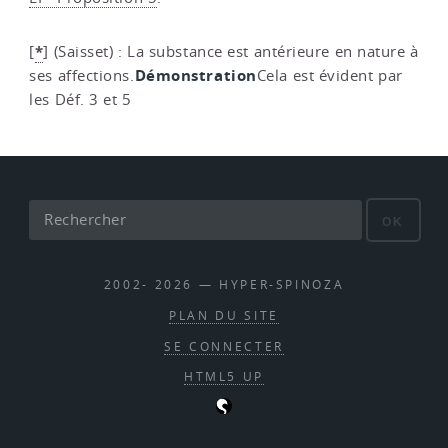
*
[
]
(Saisset) : La substance est antérieure en nature à
Démonstration
ses affections.
Cela est évident par
les Déf. 3 et 5
OK
2002- 2026 — HYPER-SPINOZA
PLAN DU SITE
SE CONNECTER
HTML5 UP