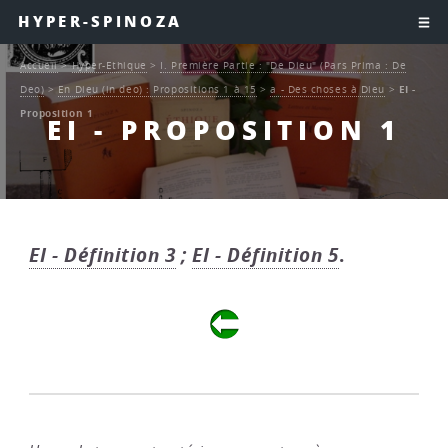
HYPER-SPINOZA
Accueil
>
Hyper-Ethique
>
I. Première Partie : "De Dieu" (Pars Prima : De
Deo)
>
En Dieu (in deo) : Propositions 1 à 15
>
a - Des choses à Dieu
>
EI -
Proposition 1
EI - PROPOSITION 1
EI - Définition 3
;
EI - Définition 5
.