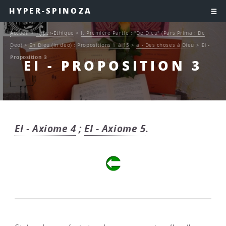
HYPER-SPINOZA
Accueil
>
Hyper-Ethique
>
I. Première Partie : "De Dieu" (Pars Prima : De
Deo)
>
En Dieu (in deo) : Propositions 1 à 15
>
a - Des choses à Dieu
>
EI -
Proposition 3
EI - PROPOSITION 3
EI - Axiome 4
;
EI - Axiome 5
.