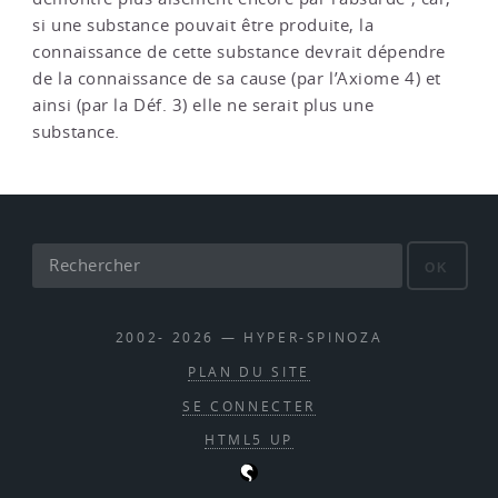
si une substance pouvait être produite, la
connaissance de cette substance devrait dépendre
de la connaissance de sa cause (par l’Axiome 4) et
ainsi (par la Déf. 3) elle ne serait plus une
substance.
OK
2002- 2026 — HYPER-SPINOZA
PLAN DU SITE
SE CONNECTER
HTML5 UP