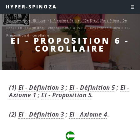
HYPER-SPINOZA
Accueil
>
Hyper-Ethique
>
I. Première Partie : "De Dieu" (Pars Prima : De
Deo)
>
En Dieu (in deo) : Propositions 1 à 15
>
a - Des choses à Dieu
>
EI -
Proposition 6 - corollaire
EI - PROPOSITION 6 -
COROLLAIRE
(1)
EI - Définition 3
;
EI - Définition 5
;
EI -
Axiome 1
;
EI - Proposition 5
.
(2)
EI - Définition 3
;
EI - Axiome 4
.