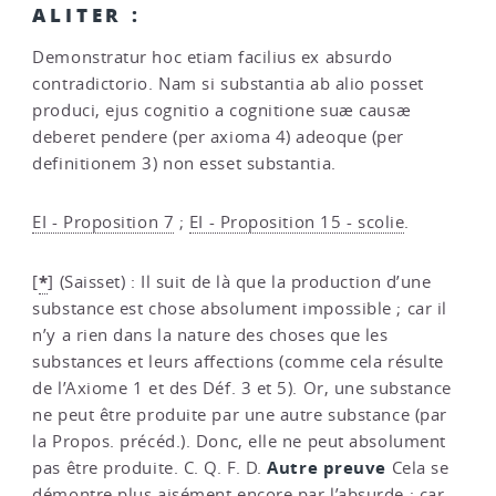
ALITER :
Demonstratur hoc etiam facilius ex absurdo
contradictorio. Nam si substantia ab alio posset
produci, ejus cognitio a cognitione suæ causæ
deberet pendere (per axioma 4) adeoque (per
definitionem 3) non esset substantia.
EI - Proposition 7
;
EI - Proposition 15 - scolie
.
*
[
]
(Saisset) : Il suit de là que la production d’une
substance est chose absolument impossible ; car il
n’y a rien dans la nature des choses que les
substances et leurs affections (comme cela résulte
de l’Axiome 1 et des Déf. 3 et 5). Or, une substance
ne peut être produite par une autre substance (par
la Propos. précéd.). Donc, elle ne peut absolument
Autre preuve
pas être produite. C. Q. F. D.
Cela se
démontre plus aisément encore par l’absurde ; car,