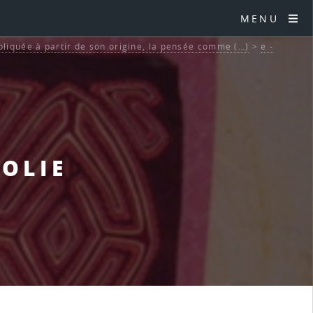
MENU
pliquée à partir de son origine, la pensée comme (…)
>
e -
COLIE