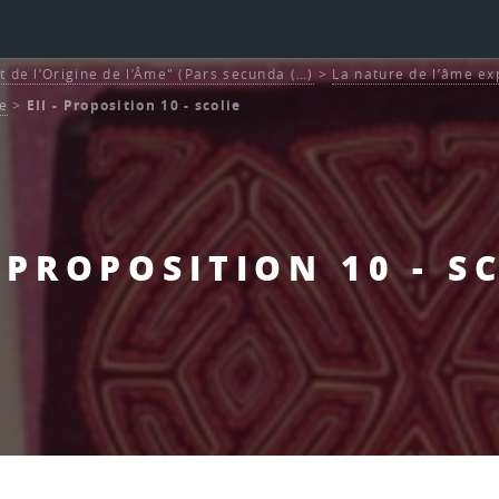
t de l’Origine de l’Âme" (Pars secunda (…)
>
La nature de l’âme ex
te
>
EII - Proposition 10 - scolie
- PROPOSITION 10 - S