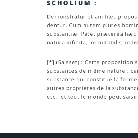
SCHOLIUM :
Demonstratur etiam hæc proposi
dentur. Cum autem plures homine
substantiæ. Patet præterea hæc p
natura infinita, immutabilis, indi
*
[
]
(Saisset) : Cette proposition 
substances de même nature ; car
substance qui constitue la form
autres propriétés de la substance
etc., et tout le monde peut sais