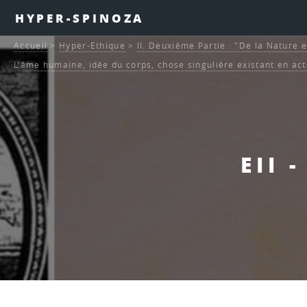
HYPER-SPINOZA
Accueil
>
Hyper-Ethique
>
II. Deuxième Partie : "De la Nature e
L’âme humaine, idée du corps, chose singulière existant en ac
EII 