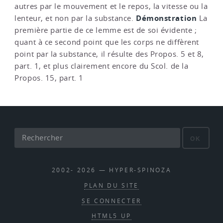
autres par le mouvement et le repos, la vitesse ou la
Démonstration
lenteur, et non par la substance.
La
première partie de ce lemme est de soi évidente ;
quant à ce second point que les corps ne diffèrent
point par la substance, il résulte des Propos. 5 et 8,
part. 1, et plus clairement encore du Scol. de la
Propos. 15, part. 1
OK
2002- 2026 — HYPER-SPINOZA
PLAN DU SITE
SE CONNECTER
HTML5 UP