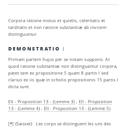
Corpora ratione motus et quietis, celeritatis et
tarditatis et non ratione substantiæ ab invicem
distinguuntur.
DEMONSTRATIO :
Primam partem hujus per se notam suppono. At
quod ratione substantiæ non distinguantur corpora,
patet tam ex propositione 5 quam 8 partis I sed
clarius ex iis quæ in scholio propositionis 15 partis I
dicta sunt.
EII - Proposition 13 - (Lemme 3)
;
EII - Proposition
13 - (Lemme 4)
;
EII - Proposition 13 - (Lemme 5)
.
*
[
]
(Saisset) : Les corps se distinguent les uns des