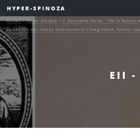
HYPER-SPINOZA
Accueil
>
Hyper-Ethique
>
II. Deuxième Partie : "De la Nature e
perception des choses extérieures et l’imagination, formes sp
EII 