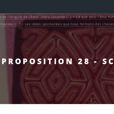
t de l’Origine de l’Âme" (Pars secunda (…)
>
Ce que peut l’âme hum
ontanées (…)
>
Les idées spontanées que nous formons des choses 
- PROPOSITION 28 - S