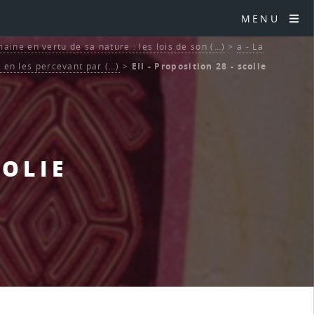
MENU
aine en vertu de sa nature : les lois de son (…)
>
a - La
en les percevant par (…)
>
EII - Proposition 28 - scolie
COLIE