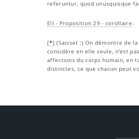
referuntur, quod unusquisque fac
EII - Proposition 29 - corollaire
.
*
[
]
(Saisset :) On démontre de la
considère en elle seule, n’est pa
affections du corps humain, en t
distinctes, ce que chacun peut v