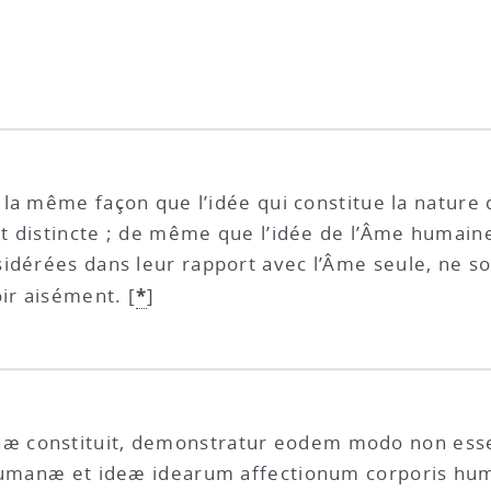
a même façon que l’idée qui constitue la nature 
et distincte ; de même que l’idée de l’Âme humaine
idérées dans leur rapport avec l’Âme seule, ne son
*
oir aisément.
[
]
constituit, demonstratur eodem modo non esse, i
s humanæ et ideæ idearum affectionum corporis h