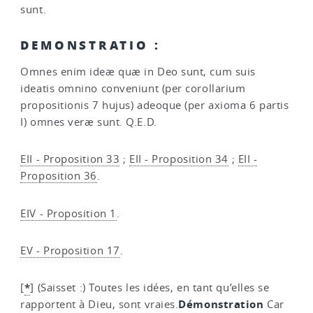
sunt.
DEMONSTRATIO :
Omnes enim ideæ quæ in Deo sunt, cum suis
ideatis omnino conveniunt (per corollarium
propositionis 7 hujus) adeoque (per axioma 6 partis
I) omnes veræ sunt. Q.E.D.
EII - Proposition 33
;
EII - Proposition 34
;
EII -
Proposition 36
.
EIV - Proposition 1
.
EV - Proposition 17
.
*
[
]
(Saisset :) Toutes les idées, en tant qu’elles se
Démonstration
rapportent à Dieu, sont vraies.
Car