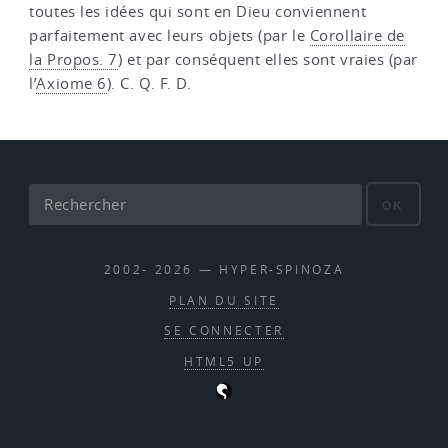
toutes les idées qui sont en Dieu conviennent
parfaitement avec leurs objets (par le
Corollaire de
la Propos. 7
) et par conséquent elles sont vraies (par
l’
Axiome 6
). C. Q. F. D.
OK
2002- 2026 — HYPER-SPINOZA
PLAN DU SITE
SE CONNECTER
HTML5 UP