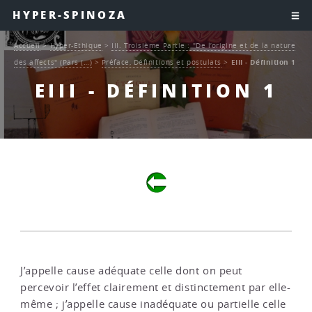
HYPER-SPINOZA
Accueil
>
Hyper-Ethique
>
III. Troisième Partie : "De l’origine et de la nature
des affects" (Pars (…)
>
Préface, Définitions et postulats
>
EIII - Définition 1
EIII - DÉFINITION 1
J’appelle cause adéquate celle dont on peut
percevoir l’effet clairement et distinctement par elle-
même ; j’appelle cause inadéquate ou partielle celle