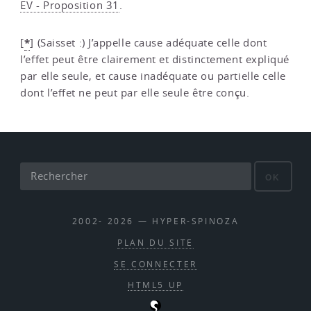
EV - Proposition 31
.
*
[
]
(Saisset :) J’appelle cause adéquate celle dont
l’effet peut être clairement et distinctement expliqué
par elle seule, et cause inadéquate ou partielle celle
dont l’effet ne peut par elle seule être conçu.
OK
2002- 2026 — HYPER-SPINOZA
PLAN DU SITE
SE CONNECTER
HTML5 UP