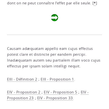
*
dont on ne peut connaître l’effet par elle seule.
[
]
Causam adæquatam appello eam cujus effectus
potest clare et distincte per eandem percipi.
Inadæquatam autem seu partialem illam voco cujus
effectus per ipsam solam intelligi nequit.
EIII - Définition 2
;
EIII - Proposition 1
.
EIV - Proposition 2
;
EIV - Proposition 5
;
EIV -
Proposition 23
;
EIV - Proposition 33
.