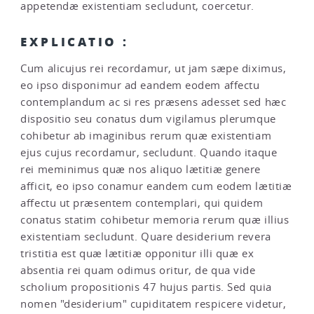
appetendæ existentiam secludunt, coercetur.
EXPLICATIO :
Cum alicujus rei recordamur, ut jam sæpe diximus,
eo ipso disponimur ad eandem eodem affectu
contemplandum ac si res præsens adesset sed hæc
dispositio seu conatus dum vigilamus plerumque
cohibetur ab imaginibus rerum quæ existentiam
ejus cujus recordamur, secludunt. Quando itaque
rei meminimus quæ nos aliquo lætitiæ genere
afficit, eo ipso conamur eandem cum eodem lætitiæ
affectu ut præsentem contemplari, qui quidem
conatus statim cohibetur memoria rerum quæ illius
existentiam secludunt. Quare desiderium revera
tristitia est quæ lætitiæ opponitur illi quæ ex
absentia rei quam odimus oritur, de qua vide
scholium propositionis 47 hujus partis. Sed quia
nomen "desiderium" cupiditatem respicere videtur,