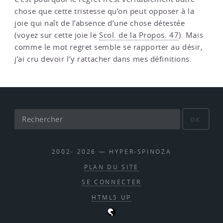
chose que cette tristesse qu’on peut opposer à la
joie qui naît de l’absence d’une chose détestée
(voyez sur cette joie le
Scol. de la Propos. 47
). Mais
comme le mot regret semble se rapporter au désir,
j’ai cru devoir l’y rattacher dans mes définitions.
OK
2002- 2026 — HYPER-SPINOZA
PLAN DU SITE
SE CONNECTER
HTML5 UP