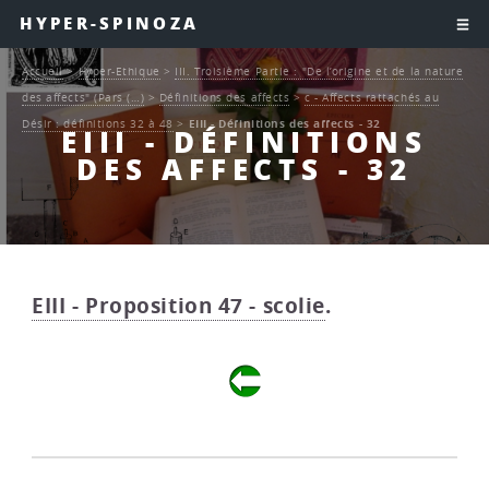
HYPER-SPINOZA
Accueil
>
Hyper-Ethique
>
III. Troisième Partie : "De l’origine et de la nature
des affects" (Pars (…)
>
Définitions des affects
>
c - Affects rattachés au
Désir : définitions 32 à 48
>
EIII - Définitions des affects - 32
EIII - DÉFINITIONS
DES AFFECTS - 32
EIII - Proposition 47 - scolie
.