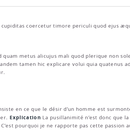
s cupiditas coercetur timore periculi quod ejus æq
aliud quam metus alicujus mali quod plerique non s
 Eandem tamen hic explicare volui quia quatenus a
r.
onsiste en ce que le désir d’un homme est surmonté
Explication
ver.
La pusillanimité n’est donc que la
C’est pourquoi je ne rapporte pas cette passion au