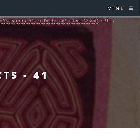
MENU
 Affects rattachés au Désir : définitions 32 à 48
>
EIII -
CTS - 41