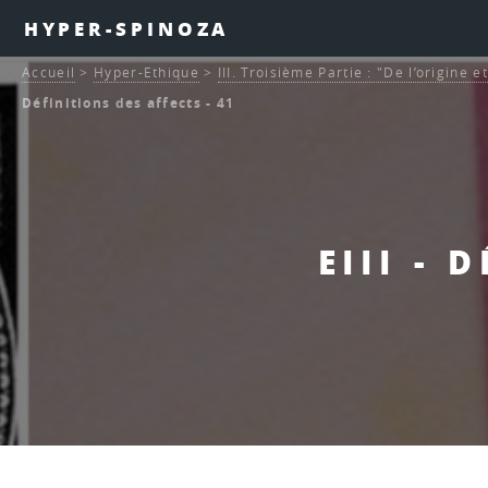
HYPER-SPINOZA
Accueil
>
Hyper-Ethique
>
III. Troisième Partie : "De l’origine 
Définitions des affects - 41
EIII - 