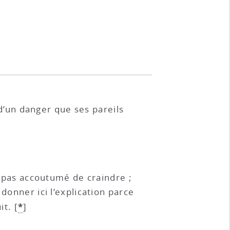
 d’un danger que ses pareils
nt pas accoutumé de craindre ;
donner ici l’explication parce
*
it.
[
]