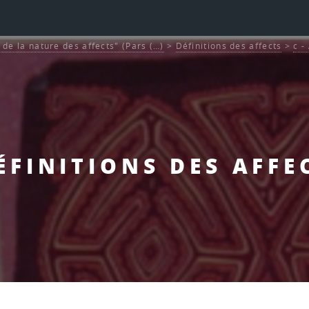
et de la nature des affects" (Pars (…)
>
Définitions des affects
>
c -
DÉFINITIONS DES AFFE