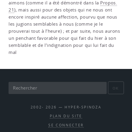
aimons (comme il a été démontré dans la
Propos.
21
), mais aussi pour des objets qui ne nous ont
encore inspiré aucune affection, pourvu que nous
les jugions semblables à nous (comme je le
prouverai tout à l’heure) ; et par suite, nous aurons
un penchant favorable pour qui fait du hier à son
semblable et de l’indignation pour qui lui fait du
mal
OK
2002- 2026 — HYPER-SPINOZA
PLAN DU SITE
SE CONNECTER