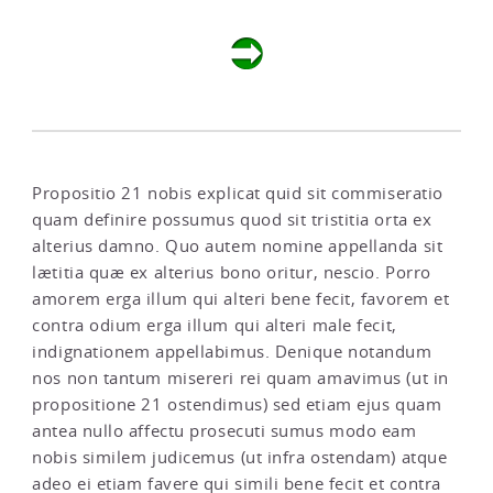
Propositio 21 nobis explicat quid sit commiseratio
quam definire possumus quod sit tristitia orta ex
alterius damno. Quo autem nomine appellanda sit
lætitia quæ ex alterius bono oritur, nescio. Porro
amorem erga illum qui alteri bene fecit, favorem et
contra odium erga illum qui alteri male fecit,
indignationem appellabimus. Denique notandum
nos non tantum misereri rei quam amavimus (ut in
propositione 21 ostendimus) sed etiam ejus quam
antea nullo affectu prosecuti sumus modo eam
nobis similem judicemus (ut infra ostendam) atque
adeo ei etiam favere qui simili bene fecit et contra