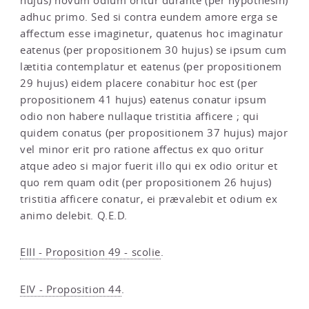
hujus) novum odium oritur durante (per hypothesin)
adhuc primo. Sed si contra eundem amore erga se
affectum esse imaginetur, quatenus hoc imaginatur
eatenus (per propositionem 30 hujus) se ipsum cum
lætitia contemplatur et eatenus (per propositionem
29 hujus) eidem placere conabitur hoc est (per
propositionem 41 hujus) eatenus conatur ipsum
odio non habere nullaque tristitia afficere ; qui
quidem conatus (per propositionem 37 hujus) major
vel minor erit pro ratione affectus ex quo oritur
atque adeo si major fuerit illo qui ex odio oritur et
quo rem quam odit (per propositionem 26 hujus)
tristitia afficere conatur, ei prævalebit et odium ex
animo delebit. Q.E.D.
EIII - Proposition 49 - scolie
.
EIV - Proposition 44
.