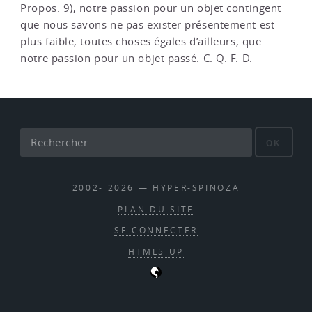
Propos. 9
), notre passion pour un objet contingent
que nous savons ne pas exister présentement est
plus faible, toutes choses égales d’ailleurs, que
notre passion pour un objet passé. C. Q. F. D.
OK
2002- 2026 — HYPER-SPINOZA
PLAN DU SITE
SE CONNECTER
HTML5 UP