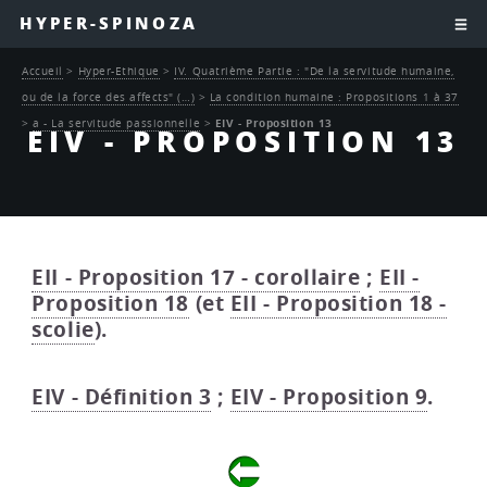
HYPER-SPINOZA
Accueil
>
Hyper-Ethique
>
IV. Quatrième Partie : "De la servitude humaine,
ou de la force des affects" (…)
>
La condition humaine : Propositions 1 à 37
>
a - La servitude passionnelle
>
EIV - Proposition 13
EIV - PROPOSITION 13
EII - Proposition 17 - corollaire
;
EII -
Proposition 18
(et
EII - Proposition 18 -
scolie
).
EIV - Définition 3
;
EIV - Proposition 9
.