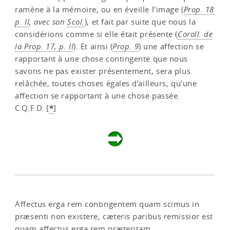
ramène à la mémoire, ou en éveille l’image (
Prop. 18
p. II
, avec son
Scol.
), et fait par suite que nous la
considérions comme si elle était présente (
Coroll. de
la Prop. 17, p. II
). Et ainsi (
Prop. 9
) une affection se
rapportant à une chose contingente que nous
savons ne pas exister présentement, sera plus
relâchée, toutes choses égales d’ailleurs, qu’une
affection se rapportant à une chose passée.
*
C.Q.F.D.
[
]
Affectus erga rem contingentem quam scimus in
præsenti non existere, cæteris paribus remissior est
quam affectus erga rem præteritam.