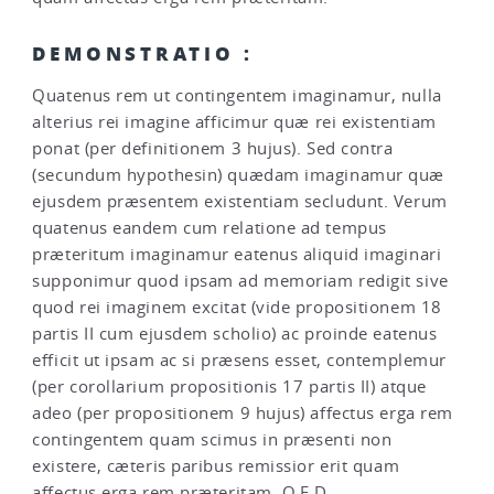
DEMONSTRATIO :
Quatenus rem ut contingentem imaginamur, nulla
alterius rei imagine afficimur quæ rei existentiam
ponat (per definitionem 3 hujus). Sed contra
(secundum hypothesin) quædam imaginamur quæ
ejusdem præsentem existentiam secludunt. Verum
quatenus eandem cum relatione ad tempus
præteritum imaginamur eatenus aliquid imaginari
supponimur quod ipsam ad memoriam redigit sive
quod rei imaginem excitat (vide propositionem 18
partis II cum ejusdem scholio) ac proinde eatenus
efficit ut ipsam ac si præsens esset, contemplemur
(per corollarium propositionis 17 partis II) atque
adeo (per propositionem 9 hujus) affectus erga rem
contingentem quam scimus in præsenti non
existere, cæteris paribus remissior erit quam
affectus erga rem præteritam. Q.E.D.