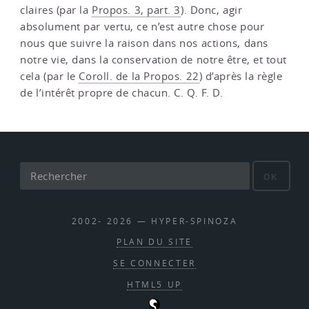
claires (par la
Propos. 3, part. 3
). Donc, agir
absolument par vertu, ce n’est autre chose pour
nous que suivre la raison dans nos actions, dans
notre vie, dans la conservation de notre être, et tout
cela (par le
Coroll. de la Propos. 22
) d’après la règle
de l’intérêt propre de chacun. C. Q. F. D.
OK
2002- 2026 — HYPER-SPINOZA
PLAN DU SITE
SE CONNECTER
HTML5 UP