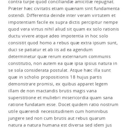
contra turpe quod conciliandæ amicitiæ repugnat.
Præter hæc civitatis etiam quænam sint fundamenta
ostendi. Differentia deinde inter veram virtutem et
impotentiam facile ex supra dictis percipitur nempe
quod vera virtus nihil aliud sit quam ex solo rationis
ductu vivere atque adeo impotentia in hoc solo
consistit quod homo a rebus quæ extra ipsum sunt,
duci se patiatur et ab iis ad ea agendum
determinetur quæ rerum externarum communis
constitutio, non autem ea quæ ipsa ipsius natura in
se sola considerata postulat. Atque hæc illa sunt
quæ in scholio propositionis 18 hujus partis
demonstrare promisi, ex quibus apparet legem
illam de non mactandis brutis magis vana
superstitione et muliebri misericordia quam sana
ratione fundatam esse. Docet quidem ratio nostrum
utile quærendi necessitudinem cum hominibus
jungere sed non cum brutis aut rebus quarum
natura a natura humana est diversa sed idem jus