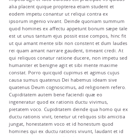
alia placent quique propterea etiam student et
eodem impetu conantur ut reliqui contra ex
ipsorum ingenio vivant. Deinde quoniam summum
quod homines ex affectu appetunt bonum sæpe tale
est ut unus tantum ejus possit esse compos, hinc fit
ut qui amant mente sibi non constent et dum laudes
rei quam amant narrare gaudent, timeant credi. At
qui reliquos conatur ratione ducere, non impetu sed
humaniter et benigne agit et sibi mente maxime
constat. Porro quicquid cupimus et agimus cujus
causa sumus quatenus Dei habemus ideam sive
quatenus Deum cognoscimus, ad religionem refero.
Cupiditatem autem bene faciendi quæ eo
ingeneratur quod ex rationis ductu vivimus,
pietatem voco. Cupiditatem deinde qua homo qui ex
ductu rationis vivit, tenetur ut reliquos sibi amicitia
jungat, honestatem voco et id honestum quod
homines qui ex ductu rationis vivunt, laudant et id