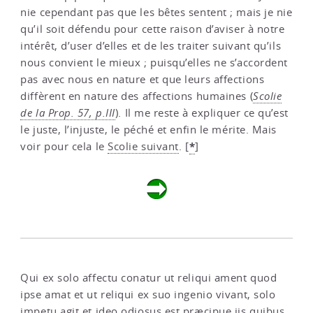
nie cependant pas que les bêtes sentent ; mais je nie
qu’il soit défendu pour cette raison d’aviser à notre
intérêt, d’user d’elles et de les traiter suivant qu’ils
nous convient le mieux ; puisqu’elles ne s’accordent
pas avec nous en nature et que leurs affections
diffèrent en nature des affections humaines (
Scolie
de la Prop. 57, p.III
). Il me reste à expliquer ce qu’est
le juste, l’injuste, le péché et enfin le mérite. Mais
*
voir pour cela le
Scolie suivant
.
[
]
Qui ex solo affectu conatur ut reliqui ament quod
ipse amat et ut reliqui ex suo ingenio vivant, solo
impetu agit et ideo odiosus est præcipue iis quibus