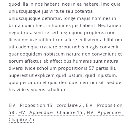
quod illa in nos habent, nos in ea habere. Imo quia
uniuscujusque jus virtute seu potentia
uniuscujusque definitur, longe majus homines in
bruta quam hæc in homines jus habent. Nec tamen
nego bruta sentire sed nego quod propterea non
liceat nostræ utilitati consulere et iisdem ad libitum
uti eademque tractare prout nobis magis convenit
quandoquidem nobiscum natura non conveniunt et
eorum affectus ab affectibus humanis sunt natura
diversi (vide scholium propositionis 57 partis III).
Superest ut explicem quid justum, quid injustum,
quid peccatum et quid denique meritum sit. Sed de
his vide sequens scholium.
EIV - Proposition 45 - corollaire 2
;
EIV - Proposition
58
;
EIV - Appendice - Chapitre 15
;
EIV - Appendice -
Chapitre 25
.