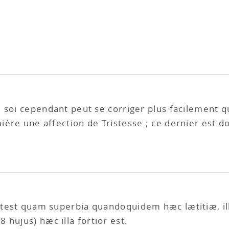
soi cependant peut se corriger plus facilement que
ière une affection de Tristesse ; ce dernier est do
potest quam superbia quandoquidem hæc lætitiæ, ill
hujus) hæc illa fortior est.