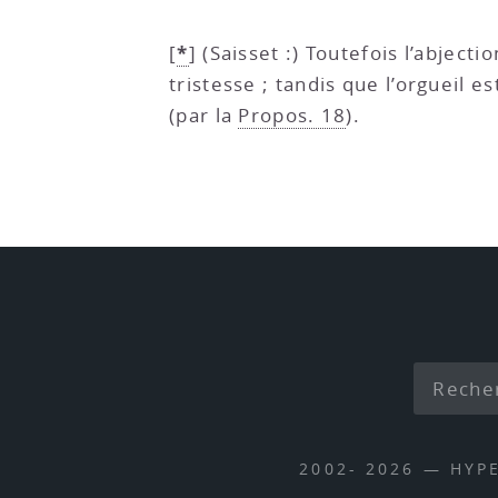
*
[
]
(Saisset :) Toutefois l’abject
tristesse ; tandis que l’orgueil 
(par la
Propos. 18
).
2002- 2026 — HYP