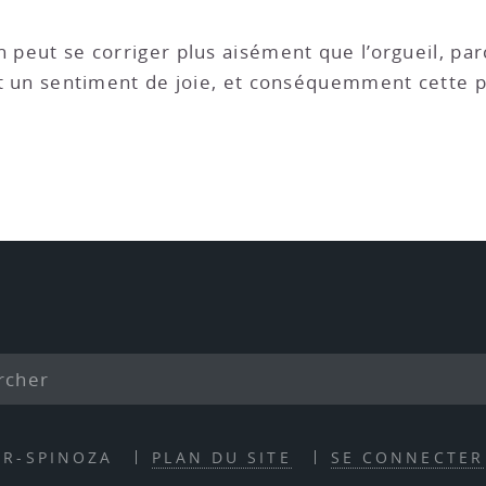
ion peut se corriger plus aisément que l’orgueil, pa
est un sentiment de joie, et conséquemment cette p
ER-SPINOZA
PLAN DU SITE
SE CONNECTER