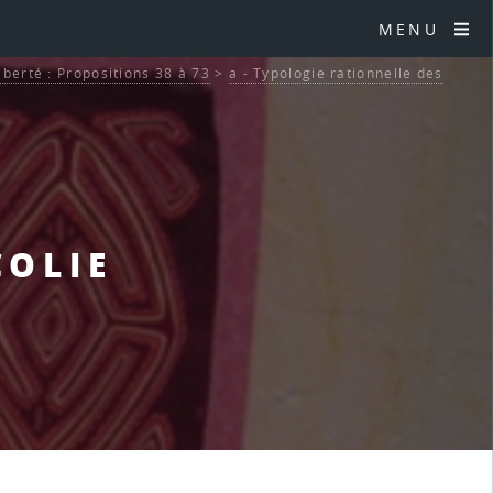
MENU
liberté : Propositions 38 à 73
>
a - Typologie rationnelle des
COLIE