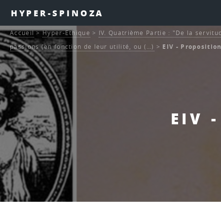
HYPER-SPINOZA
Accueil
>
Hyper-Ethique
>
IV. Quatrième Partie : "De la servitu
passions (en fonction de leur utilité, ou (…)
>
EIV - Proposition
EIV 