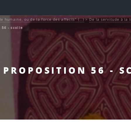
de humaine, ou de la force des affects" (…)
>
De la servitude à la 
 56 - scolie
- PROPOSITION 56 - S