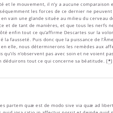
 et le mouvement, il n’y a aucune comparaison en
onséquemment les forces de ce dernier ne peuvent ê
en vain une glande située au milieu du cerveau de 
nce et de tant de manières, et que tous les nerfs 
ôté enfin tout ce qu’affirme Descartes sur la volon
 fausseté. Puis donc que la puissance de l’Âme se 
st en elle, nous déterminerons les remèdes aux af
s qu’ils n’observent pas avec soin et ne voient pa
*
 déduirons tout ce qui concerne sa béatitude.
[
]
es partem quæ est de modo sive via quæ ad libert
quid ipsa ratio in affectus possit et deinde quid m