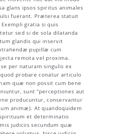
sa glans ipsos spiritus animales
lsi fuerant. Præterea statuit
xempli gratia si quis
etur sed si de sola dilatanda
tum glandis qui inservit
ontrahendæ pupillæ cum
jecta remota vel proxima.
se per naturam singulis ex
, quod probare conatur articulo
nimam quæ non possit cum bene
niuntur, sunt "perceptiones aut
ne producuntur, conservantur
ionum animæ). At quandoquidem
spirituum et determinatio
irmis judiciis secundum quæ
bere volumus, hisce judiciis