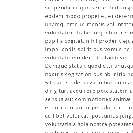
suspendatur quo semel fuit suspen
eodem modo propellet et determin
unamquamque mentis voluntatem n
voluntatem habet objectum remotu
pupilla cogitet, nihil proderit e
impellendis spiritibus versus 
voluntate eandem dilatandi vel 
Denique statuit quod etsi unusq
nostris cogitationibus ab initio 
50 partis I de passionibus anim
dirigitur, acquirere potestatem 
sensus aut commotiones animæ 
et corroborantur per aliquem mo
cuilibet voluntati possumus ju
voluntatis a sola nostra potestat
nostræ vitæ actiones dirigere v