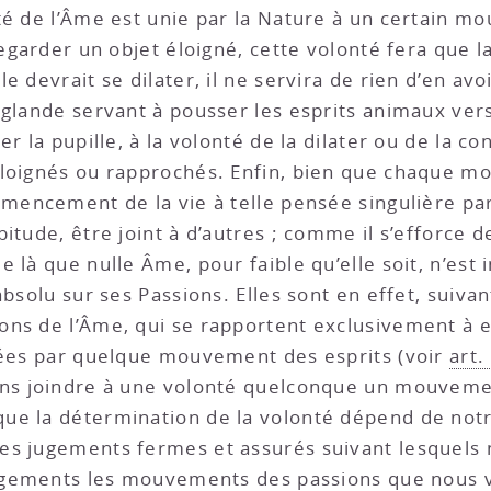
té de l’Âme est unie par la Nature à un certain m
egarder un objet éloigné, cette volonté fera que la p
e devrait se dilater, il ne servira de rien d’en avo
 glande servant à pousser les esprits animaux vers
r la pupille, à la volonté de la dilater ou de la c
éloignés ou rapprochés. Enfin, bien que chaque m
mmencement de la vie à telle pensée singulière pa
itude, être joint à d’autres ; comme il s’efforce 
 de là que nulle Âme, pour faible qu’elle soit, n’es
absolu sur ses Passions. Elles sont en effet, suivan
ns de l’Âme, qui se rapportent exclusivement à el
fiées par quelque mouvement des esprits (voir
art.
ons joindre à une volonté quelconque un mouveme
ue la détermination de la volonté dépend de notre
s jugements fermes et assurés suivant lesquels n
 jugements les mouvements des passions que nous 