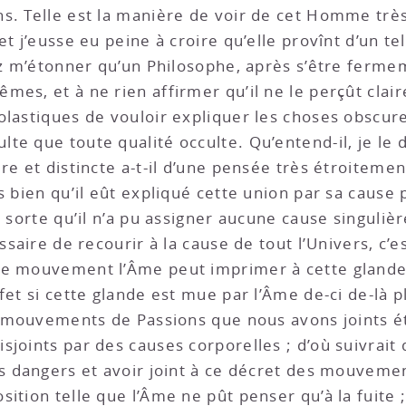
s. Telle est la manière de voir de cet Homme très
et j’eusse eu peine à croire qu’elle provînt d’un t
sez m’étonner qu’un Philosophe, après s’être ferme
mes, et à ne rien affirmer qu’il ne le perçût clai
olastiques de vouloir expliquer les choses obscure
te que toute qualité occulte. Qu’entend-il, je le 
re et distincte a-t-il d’une pensée très étroitemen
s bien qu’il eût expliqué cette union par sa cause 
e sorte qu’il n’a pu assigner aucune cause singulièr
ssaire de recourir à la cause de tout l’Univers, c’e
de mouvement l’Âme peut imprimer à cette glande p
fet si cette glande est mue par l’Âme de-ci de-là 
les mouvements de Passions que nous avons joints 
sjoints par des causes corporelles ; d’où suivrait
s dangers et avoir joint à ce décret des mouvement
ition telle que l’Âme ne pût penser qu’à la fuite ; 