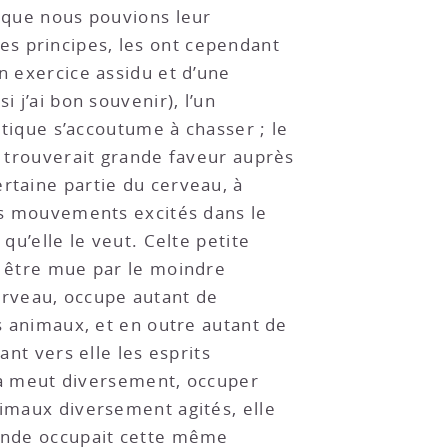
t que nous pouvions leur
es principes, les ont cependant
n exercice assidu et d’une
 j’ai bon souvenir), l’un
stique s’accoutume à chasser ; le
n trouverait grande faveur auprès
rtaine partie du cerveau, à
les mouvements excités dans le
qu’elle le veut. Celte petite
e être mue par le moindre
erveau, occupe autant de
ts animaux, et en outre autant de
ant vers elle les esprits
i la meut diversement, occuper
nimaux diversement agités, elle
lande occupait cette même