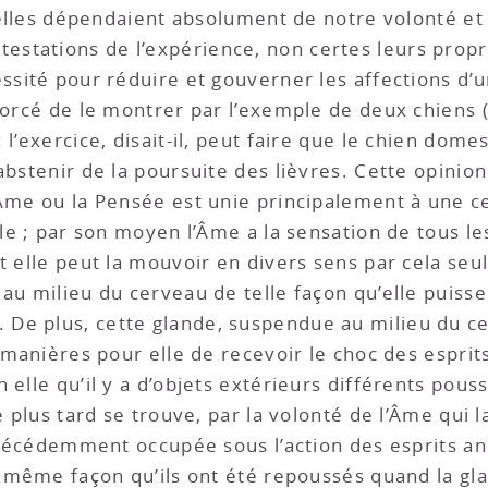
qu’elles dépendaient absolument de notre volonté e
stations de l’expérience, non certes leurs propr
ssité pour réduire et gouverner les affections d’u
forcé de le montrer par l’exemple de deux chiens (si
 l’exercice, disait-il, peut faire que le chien dome
abstenir de la poursuite des lièvres. Cette opinio
’Âme ou la Pensée est unie principalement à une ce
éale ; par son moyen l’Âme a la sensation de tous 
t elle peut la mouvoir en divers sens par cela seul 
 au milieu du cerveau de telle façon qu’elle puiss
De plus, cette glande, suspendue au milieu du c
e manières pour elle de recevoir le choc des espri
elle qu’il y a d’objets extérieurs différents pouss
de plus tard se trouve, par la volonté de l’Âme qu
a précédemment occupée sous l’action des esprits a
la même façon qu’ils ont été repoussés quand la g