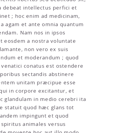
debeat intellectus perfici et
tinet ; hoc enim ad medicinam,
entia agam et ante omnia quantum
endam. Nam nos in ipsos
t eosdem a nostra voluntate
lamante, non vero ex suis
rcendum et moderandum ; quod
 venatici conatus est ostendere
eporibus sectandis abstinere
mentem unitam præcipue esse
ui in corpore excitantur, et
c glandulam in medio cerebri ita
 statuit quod hæc glans tot
 eandem impingunt et quod
 spiritus animales versus
ode movente hoc aut illo modo