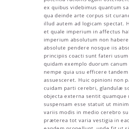
ex quibus videbimus quantum sapi
qua deinde arte corpus sit curan
illud autem ad logicam spectat. 
et quale imperium in affectus 
imperium absolutum non habere 
absolute pendere nosque iis abs
principiis coacti sunt fateri u
quidam exemplo duorum canum (si 
nempe quia usu efficere tandem p
assuesceret. Huic opinioni non
cuidam parti cerebri, glandulæ s
objecta externa sentit quamque 
suspensam esse statuit ut minim
variis modis in medio cerebro s
præterea tot varia vestigia in e
eandem propellunt, unde fit ut 