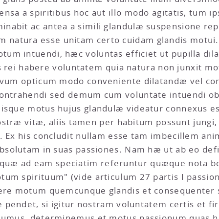
sa a spiritibus hoc aut illo modo agitatis, tum ip
abit ac antea a simili glandulæ suspensione repu
atura esse unitam certo cuidam glandis motui. E
m intuendi, hæc voluntas efficiet ut pupilla dilat
jus rei habere voluntatem quia natura non junxit mo
nervum opticum modo conveniente dilatandæ vel c
contrahendi sed demum cum voluntate intuendi ob
uisque motus hujus glandulæ videatur connexus es
nostræ vitæ, aliis tamen per habitum possunt jungi
æ. Ex his concludit nullam esse tam imbecillem a
absolutam in suas passiones. Nam hæ ut ab eo defi
quæ ad eam speciatim referuntur quæque nota be
tum spirituum" (vide articulum 27 partis I pass
ngere motum quemcunque glandis et consequenter 
e pendet, si igitur nostram voluntatem certis et f
olumus, determinemus et motus passionum quas ha