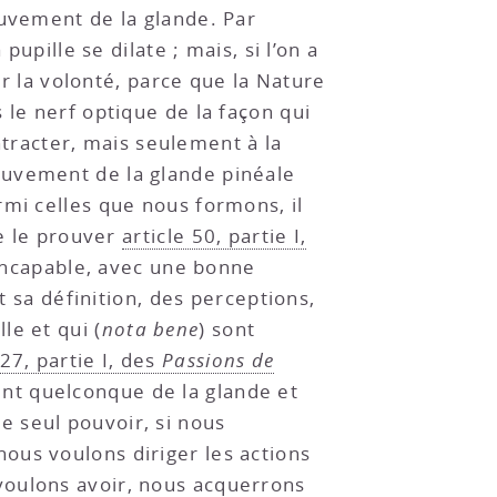
ouvement de la glande. Par
upille se dilate ; mais, si l’on a
ir la volonté, parce que la Nature
 le nerf optique de la façon qui
ontracter, mais seulement à la
ouvement de la glande pinéale
rmi celles que nous formons, il
de le prouver
article 50, partie I,
t incapable, avec une bonne
t sa définition, des perceptions,
le et qui (
nota bene
) sont
 27, partie I, des
Passions de
nt quelconque de la glande et
 seul pouvoir, si nous
ous voulons diriger les actions
voulons avoir, nous acquerrons