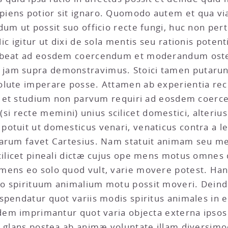
ens potior sit ignaro. Quomodo autem et qua via 
dum ut possit suo officio recte fungi, huc non per
Hic igitur ut dixi de sola mentis seu rationis pot
habeat ad eosdem coercendum et moderandum ost
jam supra demonstravimus. Stoici tamen putarun
olute imperare posse. Attamen ab experientia rec
sum et studium non parvum requiri ad eosdem coe
recte memini) unius scilicet domestici, alterius
otuit ut domesticus venari, venaticus contra a l
 parum favet Cartesius. Nam statuit animam seu 
cilicet pineali dictæ cujus ope mens motus omnes q
mens eo solo quod vult, varie movere potest. Han
o spirituum animalium motu possit moveri. Deinde
uspendatur quot variis modis spiritus animales in
adem imprimantur quot varia objecta externa ipsos
si glans postea ab animæ voluntate illam diversim