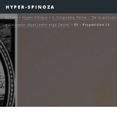
HYPER-SPINOZA
Accueil
>
Hyper-Ethique
>
V. Cinquième Partie : "De la puissan
a Dieu pour objet (amor erga Deum)
>
EV - Proposition 13