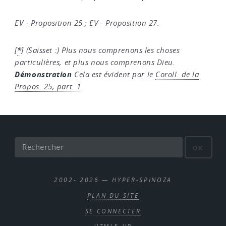
EV - Proposition 25
;
EV - Proposition 27
.
*
[
]
(Saisset :) Plus nous comprenons les choses
particulières, et plus nous comprenons Dieu.
Démonstration
Cela est évident par le
Coroll. de la
Propos. 25, part. 1
.
OK
2002- 2026 — HYPER-SPINOZA
PLAN DU SITE
SE CONNECTER