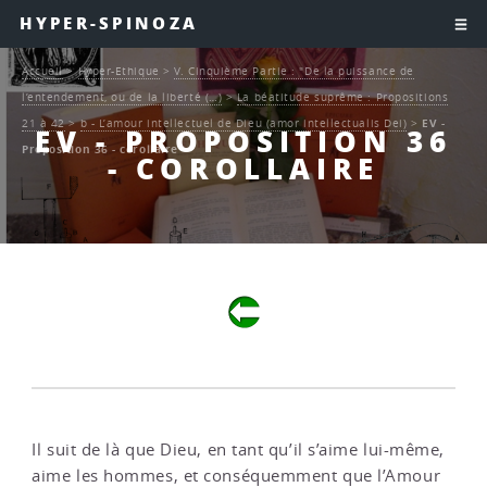
HYPER-SPINOZA
Accueil
>
Hyper-Ethique
>
V. Cinquième Partie : "De la puissance de
l’entendement, ou de la liberté (…)
>
La béatitude suprême : Propositions
21 à 42
>
b - L’amour intellectuel de Dieu (amor intellectualis Dei)
>
EV -
EV - PROPOSITION 36
Proposition 36 - corollaire
- COROLLAIRE
Il suit de là que Dieu, en tant qu’il s’aime lui-même,
aime les hommes, et conséquemment que l’Amour