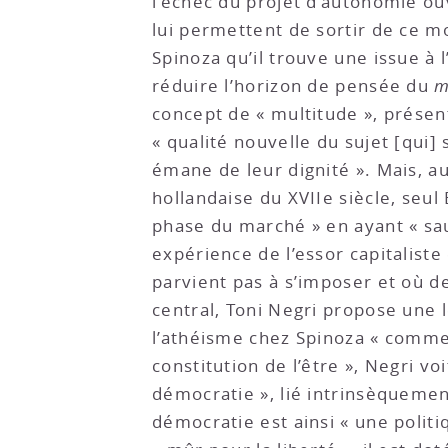
l’échec du projet d’autonomie ou
lui permettent de sortir de ce m
Spinoza qu’il trouve une issue à 
réduire l’horizon de pensée du
m
concept de « multitude », présen
« qualité nouvelle du sujet [qui] 
émane de leur dignité ». Mais, 
hollandaise du XVIIe siècle, seul
phase du marché » en ayant « sau
expérience de l’essor capitaliste 
parvient pas à s’imposer et où d
central, Toni Negri propose une l
l’athéisme chez Spinoza « comme 
constitution de l’être », Negri v
démocratie », lié intrinsèquemen
démocratie est ainsi « une politi