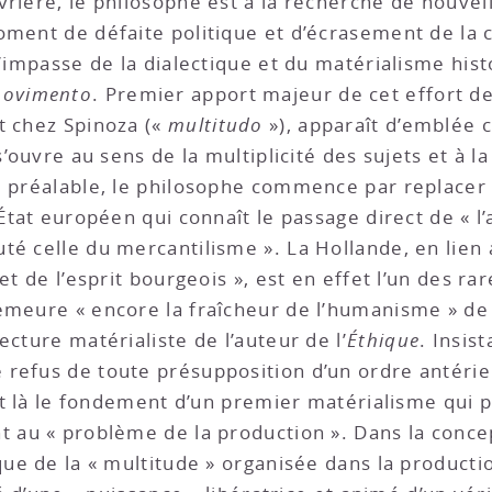
vrière, le philosophe est à la recherche de nouvel
oment de défaite politique et d’écrasement de la c
l’impasse de la dialectique et du matérialisme hist
ovimento
. Premier apport majeur de cet effort d
t chez Spinoza («
multitudo
»), apparaît d’emblée c
s’ouvre au sens de la multiplicité des sujets et à l
au préalable, le philosophe commence par replacer
 État européen qui connaît le passage direct de « l
té celle du mercantilisme ». La Hollande, en lien
et de l’esprit bourgeois », est en effet l’un des ra
emeure « encore la fraîcheur de l’humanisme » de
ecture matérialiste de l’auteur de l’
Éthique
. Insis
refus de toute présupposition d’un ordre antérieur
oit là le fondement d’un premier matérialisme qui 
t au « problème de la production ». Dans la concep
que de la « multitude » organisée dans la productio