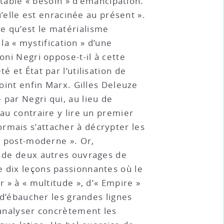
ritable « besoin » d’émancipation.
u’elle est enracinée au présent ».
e qu’est le matérialisme
 la « mystification » d’une
oni Negri oppose-t-il à cette
 et État par l’utilisation de
joint enfin Marx. Gilles Deleuze
 par Negri qui, au lieu de
 au contraire y lire un premier
ormais s’attacher à décrypter les
 « post-moderne ». Or,
e de deux autres ouvrages de
e dix leçons passionnantes où le
r » à « multitude », d’« Empire »
t d’ébaucher les grandes lignes
r analyser concrètement les