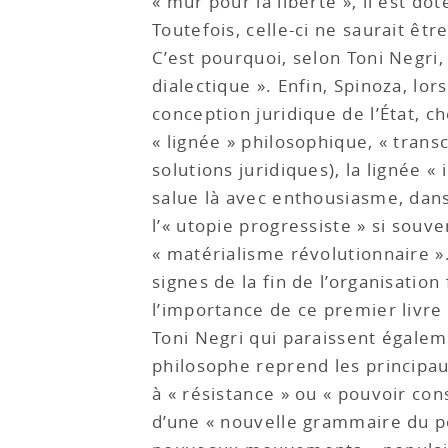
« mûr pour la liberté », il est do
Toutefois, celle-ci ne saurait êtr
C’est pourquoi, selon Toni Negri
dialectique ». Enfin, Spinoza, lor
conception juridique de l’État, c
« lignée » philosophique, « trans
solutions juridiques), la lignée 
salue là avec enthousiasme, dans
l’« utopie progressiste » si souv
« matérialisme révolutionnaire ». 
signes de la fin de l’organisatio
l’importance de ce premier livre
Toni Negri qui paraissent égalem
philosophe reprend les principaux
à « résistance » ou « pouvoir con
d’une « nouvelle grammaire du po