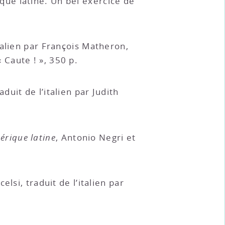
ue latine. Un bel exercice de
italien par François Matheron,
Caute ! », 350 p.
aduit de l’italien par Judith
érique latine
, Antonio Negri et
elsi, traduit de l’italien par