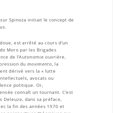
sur Spinoza initiait le concept de
us.
adoue, est arrêté au cours d’un
Aldo Moro par les Brigades
ance de l’Autonomie ouvrière,
répression du
movimento
, la
nt dérivé vers la « lutte
intellectuels, avocats ou
lence politique. Or,
 pensée connaît un tournant. C’est
es Deleuze, dans sa préface,
vec la fin des années 1970 et