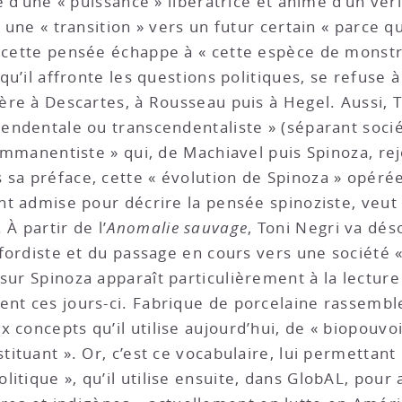
té d’une « puissance » libératrice et animé d’un vé
e une « transition » vers un futur certain « parce q
, cette pensée échappe à « cette espèce de monstr
squ’il affronte les questions politiques, se refuse à
hère à Descartes, à Rousseau puis à Hegel. Aussi, T
cendentale ou transcendentaliste » (séparant société
« immanentiste » qui, de Machiavel puis Spinoza, re
 sa préface, cette « évolution de Spinoza » opérée
ent admise pour décrire la pensée spinoziste, veut
À partir de l’
Anomalie sauvage
, Toni Negri va dés
n fordiste et du passage en cours vers une société
 sur Spinoza apparaît particulièrement à la lectur
ent ces jours-ci. Fabrique de porcelaine rassembl
 concepts qu’il utilise aujourd’hui, de « biopouvoi
stituant ». Or, c’est ce vocabulaire, lui permettan
litique », qu’il utilise ensuite, dans GlobAL, pou