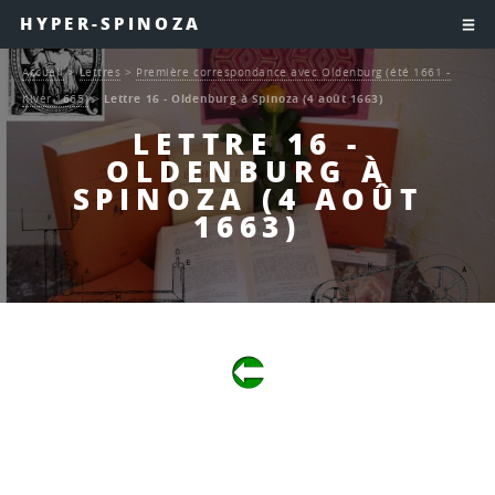
HYPER-SPINOZA
Accueil
>
Lettres
>
Première correspondance avec Oldenburg (été 1661 -
hiver 1665)
>
Lettre 16 - Oldenburg à Spinoza (4 août 1663)
LETTRE 16 -
OLDENBURG À
SPINOZA (4 AOÛT
1663)