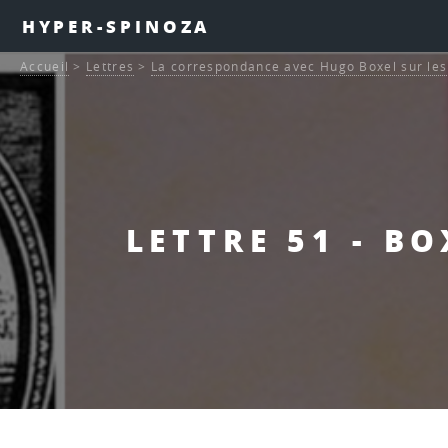
HYPER-SPINOZA
Accueil
>
Lettres
>
La correspondance avec Hugo Boxel sur les a
LETTRE 51 - B