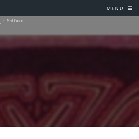
MENU
.
>
Préface