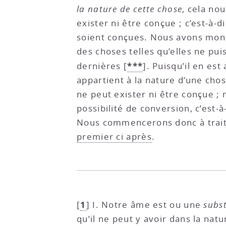
la nature de cette chose
, cela no
exister ni être conçue ; c’est-à-d
soient conçues. Nous avons montr
des choses telles qu’elles ne pu
***
dernières
[
]
. Puisqu’il en es
appartient à la nature d’une chos
ne peut exister ni être conçue ; 
possibilité de conversion, c’est-
Nous commencerons donc à trai
premier ci après
.
1
[
]
I. Notre âme est ou une
subs
qu’il ne peut y avoir dans la nat