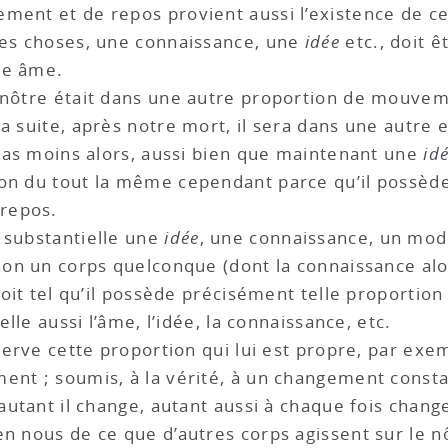
ement et de repos provient aussi l’existence de c
res choses, une connaissance, une
idée
etc., doit ê
tre âme.
 nôtre était dans une autre proportion de mouveme
a suite, après notre mort, il sera dans une autre e
a pas moins alors, aussi bien que maintenant une
id
non du tout la même cependant parce qu’il possèd
repos.
 substantielle une
idée
, une connaissance, un mode
 non un corps quelconque (dont la connaissance alo
i soit tel qu’il possède précisément telle proport
elle aussi l’âme, l’idée, la connaissance, etc.
nserve cette proportion qui lui est propre, par exe
ent ; soumis, à la vérité, à un changement constan
 autant il change, autant aussi à chaque fois chang
en nous de ce que d’autres corps agissent sur le n