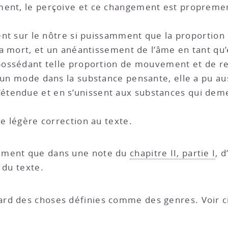
ment, le perçoive et ce changement est propreme
ssent sur le nôtre si puissamment que la proporti
 la mort, et un anéantissement de l’âme en tant qu
 possédant telle proportion de mouvement et de r
 un mode dans la substance pensante, elle a pu aus
étendue et en s’unissent aux substances qui dem
ne légère correction au texte.
sément que dans une note du
chapitre II, partie I
, 
 du texte.
gard des choses définies comme des genres. Voir c