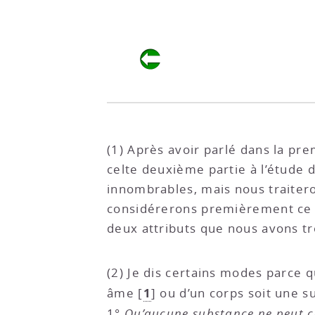
(1) Après avoir parlé dans la pre
celte deuxième partie à l’étude d
innombrables, mais nous traiter
considérerons premièrement ce q
deux attributs que nous avons t
(2) Je dis certains modes parce 
1
âme
[
]
ou d’un corps soit une 
1°
Qu’aucune substance ne peut