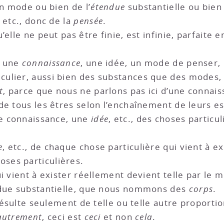
un mode ou bien de l’
étendue
substantielle ou bien
 etc., donc de la
pensée
.
u’elle ne peut pas être finie, est infinie, parfaite 
r une
connaissance
, une idée, un mode de penser,
culier, aussi bien des substances que des modes, 
t
, parce que nous ne parlons pas ici d’une connai
de tous les êtres selon l’enchaînement de leurs es
ne connaissance, une
idée
, etc., des choses particu
e
, etc., de chaque chose particulière qui vient à e
ses particulières.
i vient à exister réellement devient telle par le 
ndue substantielle, que nous nommons des
corps
.
s résulte seulement de telle ou telle autre propor
autrement
, ceci est
ceci
et non
cela
.