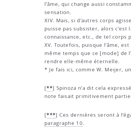
l’âme, qui change aussi constam
sensation.
XIV. Mais, si d’autres corps agi
puisse pas subsister, alors c’est
connaissance, etc., de tel corps
XV. Toutefois, puisque l’âme, est
même temps que ce [mode] de l’
rendre elle-même éternelle.
* Je fais ici, comme W. Meijer, u
**
[
]
Spinoza n’a dit cela expres
note faisait primitivement partie
***
[
]
Ces dernières seront à l’é
paragraphe 10
.