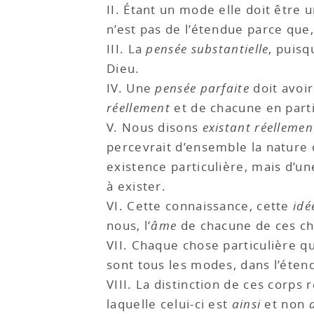
II. Étant un mode elle doit être 
n’est pas de l’étendue parce que,
III. La
pensée substantielle
, puisq
Dieu.
IV. Une
pensée parfaite
doit avoi
réellement
et de chacune en parti
V. Nous disons
existant réellemen
percevrait d’ensemble la nature 
existence particulière, mais d’u
à exister.
VI. Cette connaissance, cette
idé
nous, l’
âme
de chacune de ces cho
VII. Chaque chose particulière qu
sont tous les modes, dans l’éte
VIII. La distinction de ces corp
laquelle celui-ci est
ainsi
et non