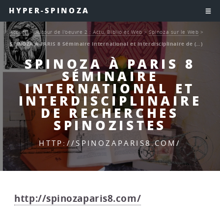
HYPER-SPINOZA
Accueil
>
Autour de l’oeuvre 2 : Actu, Biblio et Web
>
Spinoza sur le Web
>
SPINOZA À PARIS 8 Séminaire International et Interdisciplinaire de (…)
SPINOZA À PARIS 8
SÉMINAIRE
INTERNATIONAL ET
INTERDISCIPLINAIRE
DE RECHERCHES
SPINOZISTES
HTTP://SPINOZAPARIS8.COM/
http://spinozaparis8.com/