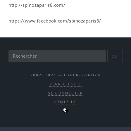
http://spinozaparis8.com/
https://www.facebook.com/spinozaparis8/
OK
2002- 2026 — HYPER-SPINOZA
PLAN DU SITE
SE CONNECTER
HTML5 UP