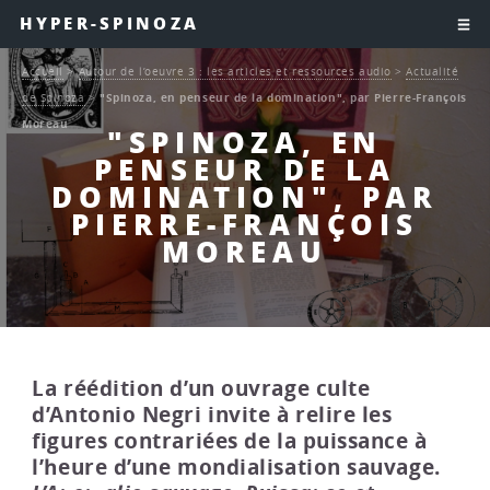
HYPER-SPINOZA
Accueil
>
Autour de l’oeuvre 3 : les articles et ressources audio
>
Actualité
de Spinoza
>
"Spinoza, en penseur de la domination", par Pierre-François
Moreau
"SPINOZA, EN
PENSEUR DE LA
DOMINATION", PAR
PIERRE-FRANÇOIS
MOREAU
La réédition d’un ouvrage culte
d’Antonio Negri invite à relire les
figures contrariées de la puissance à
l’heure d’une mondialisation sauvage.