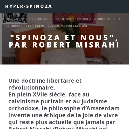
HYPER-SPINOZA
Accueil
>
Autour de l’oeuvre 3 : les articles et ressources audio
>
Actualité
de Spinoza
>
"Spinoza et nous", par Robert Misrahi
"SPINOZA ET NOUS",
PAR ROBERT MISRAHI
Une doctrine libertaire et
révolutionnaire.
En plein XVIIe siècle, face au
calvinisme puritain et au judaïsme
orthodoxe, le philosophe d’Amsterdam
invente une éthique de la joie de vivre
qui reste plus actuelle que jamais par