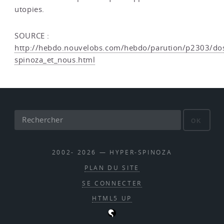
utopies.
SOURCE :
http://hebdo.nouvelobs.com/hebdo/parution/p2303/do
spinoza_et_nous.html
OK
2002- 2026 — HYPER-SPINOZA
PLAN DU SITE
SE CONNECTER
HTML5 UP