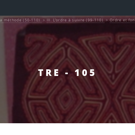
La méthode (50-110).
>
III. L’ordre à suivre (99-110).
>
Ordre et fo
TRE - 105