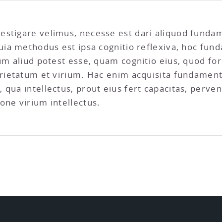
estigare velimus, necesse est dari aliquod fund
quia methodus est ipsa cognitio reflexiva, hoc fu
um aliud potest esse, quam cognitio eius, quod for
oprietatum et virium. Hac enim acquisita fundame
 qua intellectus, prout eius fert capacitas, perv
one virium intellectus.