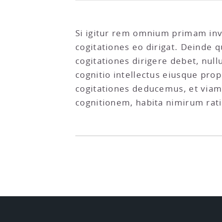
Si igitur rem omnium primam inv
cogitationes eo dirigat. Deinde 
cogitationes dirigere debet, null
cognitio intellectus eiusque pr
cogitationes deducemus, et viam,
cognitionem, habita nimirum rati