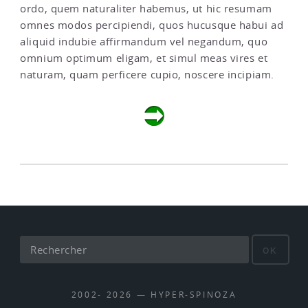
ordo, quem naturaliter habemus, ut hic resumam
omnes modos percipiendi, quos hucusque habui ad
aliquid indubie affirmandum vel negandum, quo
omnium optimum eligam, et simul meas vires et
naturam, quam perficere cupio, noscere incipiam.
OK
2002- 2026 — HYPER-SPINOZA