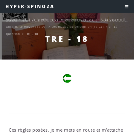
HYPER-SPINOZA
Accueil
>
Traité de la réforme de l’entendement (et plan)
>
A. Le dessein (1 -
48)
>
II. Le moyen (18-29).
>
Les modes de perception (18-24).
>
a - La
question.
>
TRE - 18
TRE - 18
Ces règles posées, je me mets en route et m’attache