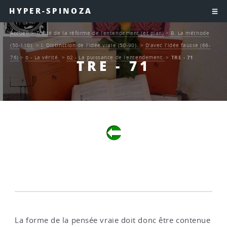
HYPER-SPINOZA
Accueil
>
Traité de la réforme de l’entendement (et plan)
>
B. La méthode
(50-110).
>
I. Distinction de l’idée vraie (50-90).
>
D’avec l’idée fausse (66-
76)
>
b - La vérité.
>
b2 - La puissance de l’entendement.
>
TRE - 71
TRE - 71
La forme de la pensée vraie doit donc être contenue