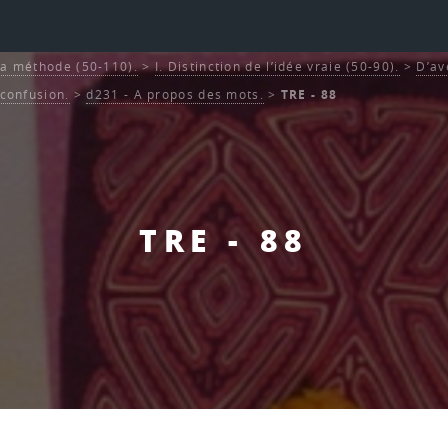
La méthode (50-110).
>
I. Distinction de l’idée vraie (50-90).
>
D’av
 confusion.
>
d231 - A propos des mots.
>
TRE - 88
TRE - 88