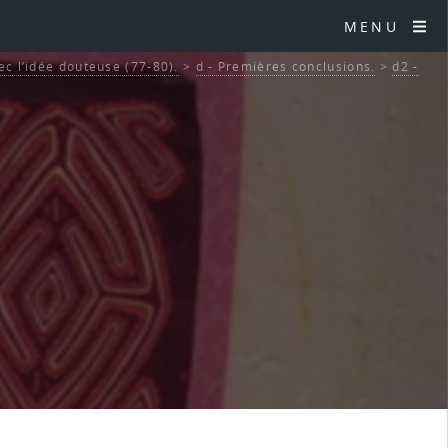
MENU
ec l’idée douteuse (77-80).
>
d - Premières conclusions.
>
d2 -