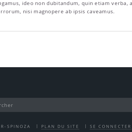
ngamus, ideo non dubitandum, quin etiam verba, a
rorum, nisi magnopere ab ipsis caveamus.
ER-SPINOZA
PLAN DU SITE
SE CONNECTER