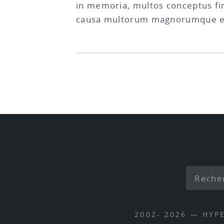
in memoria, multos conceptus fi
causa multorum magnorumque er
2002- 2026 — HYP