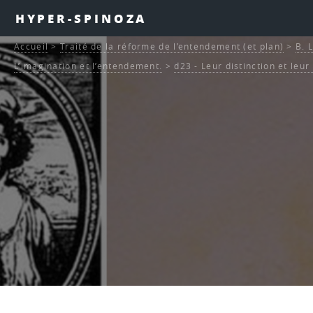
HYPER-SPINOZA
Accueil
>
Traité de la réforme de l’entendement (et plan)
>
B. 
L’imagination et l’entendement.
>
d23 - Leur distinction et leur