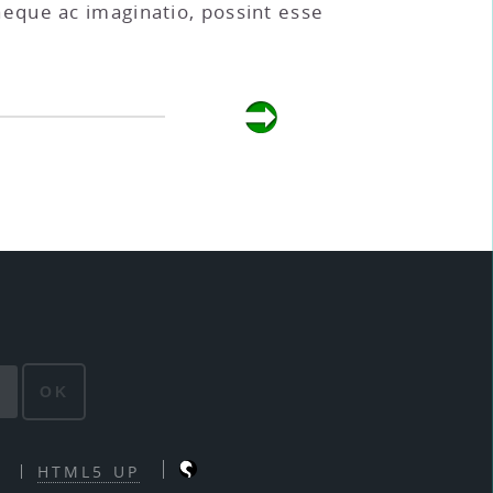
eque ac imaginatio, possint esse
OK
HTML5 UP