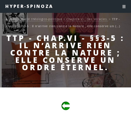
HYPER-SPINOZA
Accueil
>
Traité théologico-politique
>
Chapitre VI : Des Miracles.
>
TTP -
chap.VI - §§3-5 : Il n’arrive rien contre la Nature ; elle conserve un (…)
TTP - CHAP.VI - §§3-5 :
IL N’ARRIVE RIEN
CONTRE LA NATURE ;
ELLE CONSERVE UN
ORDRE ÉTERNEL.