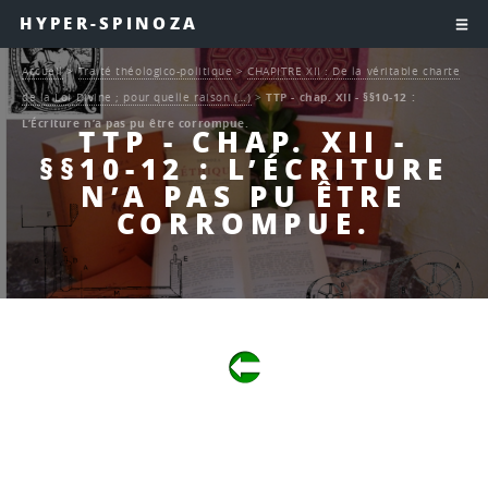
HYPER-SPINOZA
Accueil
>
Traité théologico-politique
>
CHAPITRE XII : De la véritable charte
de la Loi Divine ; pour quelle raison (…)
>
TTP - chap. XII - §§10-12 :
L’Écriture n’a pas pu être corrompue.
TTP - CHAP. XII -
§§10-12 : L’ÉCRITURE
N’A PAS PU ÊTRE
CORROMPUE.