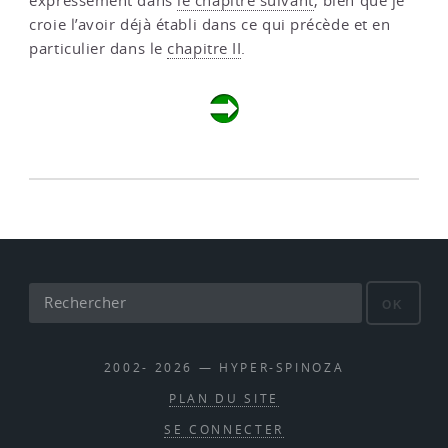
expressément dans
le chapitre suivant
, bien que je
croie l’avoir déjà établi dans ce qui précède et en
particulier dans le
chapitre II
.
OK
2002- 2026 — HYPER-SPINOZA
PLAN DU SITE
SE CONNECTER