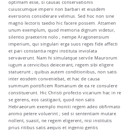
optimam esse, si causas conservationis
cuiuscumque imperii non barbari et eiusdem
eversionis considerare velimus. Sed hoc non sine
magno lectoris taedio hic facere possem. Attamen
unum exemplum, quod memoria dignum videtur,
silentio praeterire nolo ; nempe Aragonensium
imperium, qui singulari erga suos reges fide affecti
et pari constantia regni instituta inviolata
servaverunt. Nam hi simulatque servile Maurorum
iugum a cervicibus deiecerant, regem sibi eligere
statuerunt ; quibus autem conditionibus, non satis
inter eosdem conveniebat, et hac de causa
summum pontificem Romanum de ea re consulere
constituerunt. Hic Christi profecto vicarium hac in re
se gerens, eos castigavit, quod non satis
Hebraeorum exemplo moniti regem adeo obfirmato
animo petere voluerint ; sed si sententiam mutare
nollent, suasit, ne regem eligerent, nisi institutis
prius ritibus satis aequis et ingenio gentis