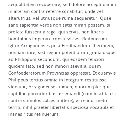
aequalitatem recuperare, sed dolore accepti damni
in alteram contra referre conabitur, unde vel
alterutrius, vel utriusque ruina sequeretur. Quae
sane sapientia verba non satis mirari possem, si
prolata fuissent a rege, qui servis, non liberis
hominibus imperare consuevisset. Retinuerunt
igitur Arragonenses post Ferdinandum libertatem,
non iam iure, sed regum potentiorum gratia usque
ad Philippum secundum, qui eosdem feliciori
quidem fato, sed non minori saevitia, quam
Confoederatorum Provincias oppressit. Et quamvis
Philippus tertius omnia in integrum restituisse
videatur, Arragonenses tamen, quorum plerique
cupidine potentioribus assentandi (nam inscitia est
contra stimulos calces mittere), et reliqui metu
territi, nihil praeter libertatis speciosa vocabula et
inanes ritus retinuerunt.