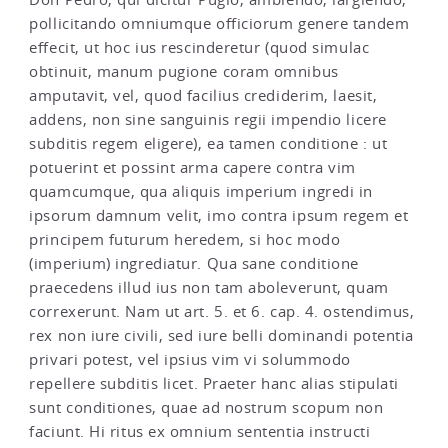
pollicitando omniumque officiorum genere tandem
effecit, ut hoc ius rescinderetur (quod simulac
obtinuit, manum pugione coram omnibus
amputavit, vel, quod facilius crediderim, laesit,
addens, non sine sanguinis regii impendio licere
subditis regem eligere), ea tamen conditione : ut
potuerint et possint arma capere contra vim
quamcumque, qua aliquis imperium ingredi in
ipsorum damnum velit, imo contra ipsum regem et
principem futurum heredem, si hoc modo
(imperium) ingrediatur. Qua sane conditione
praecedens illud ius non tam aboleverunt, quam
correxerunt. Nam ut art. 5. et 6. cap. 4. ostendimus,
rex non iure civili, sed iure belli dominandi potentia
privari potest, vel ipsius vim vi solummodo
repellere subditis licet. Praeter hanc alias stipulati
sunt conditiones, quae ad nostrum scopum non
faciunt. Hi ritus ex omnium sententia instructi