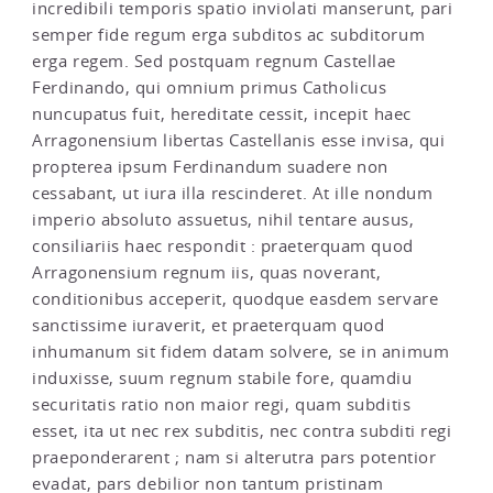
incredibili temporis spatio inviolati manserunt, pari
semper fide regum erga subditos ac subditorum
erga regem. Sed postquam regnum Castellae
Ferdinando, qui omnium primus Catholicus
nuncupatus fuit, hereditate cessit, incepit haec
Arragonensium libertas Castellanis esse invisa, qui
propterea ipsum Ferdinandum suadere non
cessabant, ut iura illa rescinderet. At ille nondum
imperio absoluto assuetus, nihil tentare ausus,
consiliariis haec respondit : praeterquam quod
Arragonensium regnum iis, quas noverant,
conditionibus acceperit, quodque easdem servare
sanctissime iuraverit, et praeterquam quod
inhumanum sit fidem datam solvere, se in animum
induxisse, suum regnum stabile fore, quamdiu
securitatis ratio non maior regi, quam subditis
esset, ita ut nec rex subditis, nec contra subditi regi
praeponderarent ; nam si alterutra pars potentior
evadat, pars debilior non tantum pristinam