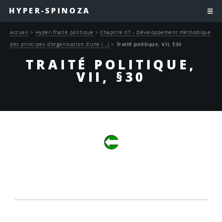
HYPER-SPINOZA
Accueil
>
Hyper-Traité politique
>
Chapitre 07 - Développement méthodique
des principes d’organisation d’une (…)
>
Traité politique, VII, §30
TRAITÉ POLITIQUE,
VII, §30