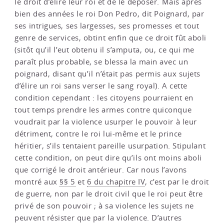
le droit d’élire leur roi et de le déposer. Mais après
bien des années le roi Don Pedro, dit Poignard, par
ses intrigues, ses largesses, ses promesses et tout
genre de services, obtint enfin que ce droit fût aboli
(sitôt qu’il l’eut obtenu il s’amputa, ou, ce qui me
paraît plus probable, se blessa la main avec un
poignard, disant qu’il n’était pas permis aux sujets
d’élire un roi sans verser le sang royal). A cette
condition cependant : les citoyens pourraient en
tout temps prendre les armes contre quiconque
voudrait par la violence usurper le pouvoir à leur
détriment, contre le roi lui-même et le prince
héritier, s’ils tentaient pareille usurpation. Stipulant
cette condition, on peut dire qu’ils ont moins aboli
que corrigé le droit antérieur. Car nous l’avons
montré aux
§§ 5
et
6 du chapitre IV
, c’est par le droit
de guerre, non par le droit civil que le roi peut être
privé de son pouvoir ; à sa violence les sujets ne
peuvent résister que par la violence. D’autres