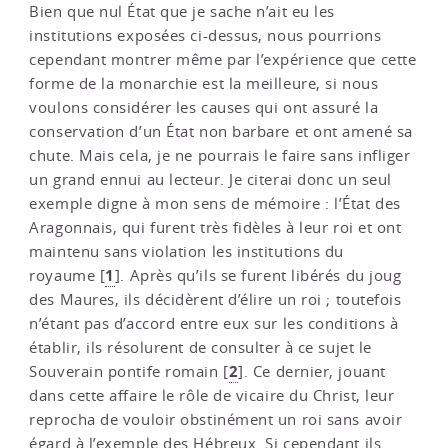
Bien que nul État que je sache n’ait eu les
institutions exposées ci-dessus, nous pourrions
cependant montrer même par l’expérience que cette
forme de la monarchie est la meilleure, si nous
voulons considérer les causes qui ont assuré la
conservation d’un État non barbare et ont amené sa
chute. Mais cela, je ne pourrais le faire sans infliger
un grand ennui au lecteur. Je citerai donc un seul
exemple digne à mon sens de mémoire : l’État des
Aragonnais, qui furent très fidèles à leur roi et ont
maintenu sans violation les institutions du
1
royaume
[
]
. Après qu’ils se furent libérés du joug
des Maures, ils décidèrent d’élire un roi ; toutefois
n’étant pas d’accord entre eux sur les conditions à
établir, ils résolurent de consulter à ce sujet le
2
Souverain pontife romain
[
]
. Ce dernier, jouant
dans cette affaire le rôle de vicaire du Christ, leur
reprocha de vouloir obstinément un roi sans avoir
égard à l’exemple des Hébreux. Si cependant ils