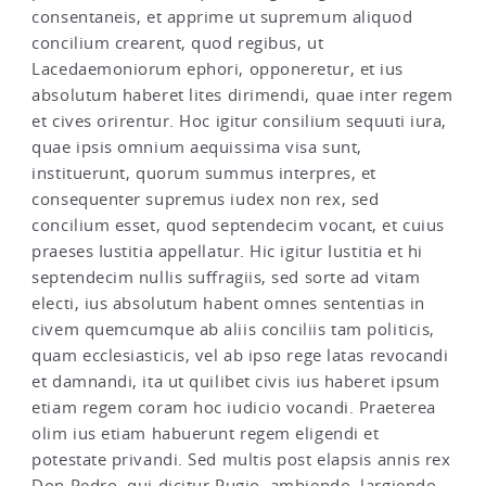
consentaneis, et apprime ut supremum aliquod
concilium crearent, quod regibus, ut
Lacedaemoniorum ephori, opponeretur, et ius
absolutum haberet lites dirimendi, quae inter regem
et cives orirentur. Hoc igitur consilium sequuti iura,
quae ipsis omnium aequissima visa sunt,
instituerunt, quorum summus interpres, et
consequenter supremus iudex non rex, sed
concilium esset, quod septendecim vocant, et cuius
praeses Iustitia appellatur. Hic igitur Iustitia et hi
septendecim nullis suffragiis, sed sorte ad vitam
electi, ius absolutum habent omnes sententias in
civem quemcumque ab aliis conciliis tam politicis,
quam ecclesiasticis, vel ab ipso rege latas revocandi
et damnandi, ita ut quilibet civis ius haberet ipsum
etiam regem coram hoc iudicio vocandi. Praeterea
olim ius etiam habuerunt regem eligendi et
potestate privandi. Sed multis post elapsis annis rex
Don Pedro, qui dicitur Pugio, ambiendo, largiendo,