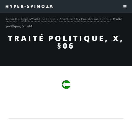
HYPER-SPINOZA
Accueil
>
Hyper-Traité politique
>
Chapitre 10 - L’aristocratie (fin)
>
Traité
politique, X, §06
TRAITÉ POLITIQUE, X,
§06