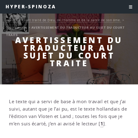
HYPER-SPINOZA
Accueil
>
Court traité de Dieu, de l’homme et de la santé de son âme.
>
Suppléments
>
AVERTISSEMENT DU TRADUCTEUR AU SUJET DU COURT
TRAITE
AVERTISSEMENT DU
TRADUCTEUR AU
SUJET DU COURT
TRAITE
Le texte qui a servi de base à mon travail et que j’ai
suivi, autant que je l’ai pu, est le texte hollandais de
l’édition van Vloten et Land ; toutes les fois que je
1
m’en suis écarté, j’en ai avisé le lecteur
[
]
.