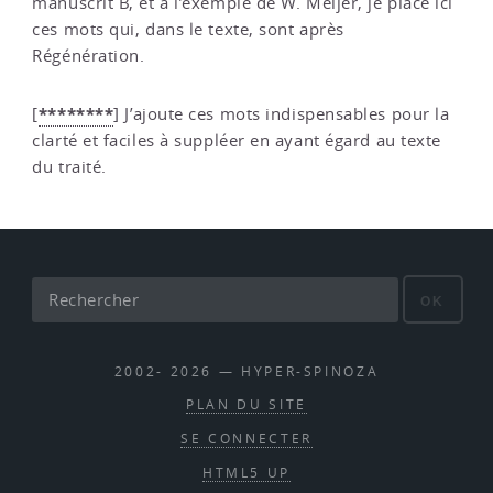
manuscrit B, et à l’exemple de W. Meijer, je place ici
ces mots qui, dans le texte, sont après
Régénération.
********
[
]
J’ajoute ces mots indispensables pour la
clarté et faciles à suppléer en ayant égard au texte
du traité.
OK
2002- 2026 — HYPER-SPINOZA
PLAN DU SITE
SE CONNECTER
HTML5 UP