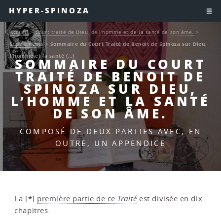
HYPER-SPINOZA
Accueil
>
Court traité de Dieu, de l’homme et de la santé de son âme.
>
Suppléments
>
Sommaire du Court Traité de Benoit de Spinoza sur Dieu,
l’homme et la santé (…)
SOMMAIRE DU COURT
TRAITÉ DE BENOIT DE
SPINOZA SUR DIEU,
L’HOMME ET LA SANTÉ
DE SON ÂME.
COMPOSÉ DE DEUX PARTIES AVEC, EN
OUTRE, UN APPENDICE
*
La
[
]
première partie de ce
Traité
est divisée en dix
chapitres.