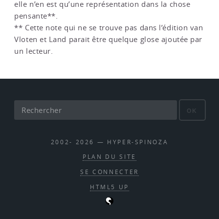
elle n’en est qu’une représentation dans la chose
pensante**.
** Cette note qui ne se trouve pas dans l’édition van
Vloten et Land parait être quelque glose ajoutée par
un lecteur.
OK
2002- 2026 — HYPER-SPINOZA
PLAN DU SITE
SE CONNECTER
HTML5 UP