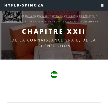
HYPER-SPINOZA
Accueil
>
Court traité de Dieu, de l’homme et de la santé de son âme.
>
Deuxième partie : De l’homme et de ce qui lui appartient.
>
Chapitre XXII
CHAPITRE XXII
DE LA CONNAISSANCE VRAIE, DE LA
RÉGÉNÉRATION.