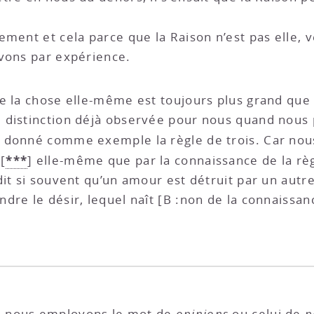
ement et cela parce que la Raison n’est pas elle,
avons par expérience.
e la chose elle-même est toujours plus grand que 
 distinction déjà observée pour nous quand nous 
t donné comme exemple la règle de trois. Car nou
***
[
]
elle-même que par la connaissance de la règl
it si souvent qu’un amour est détruit par un autre
dre le désir, lequel naît [B :non de la connaissa
si nous employons le mot de
opinions
ou celui de
p