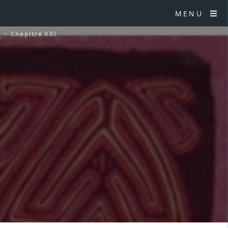
MENU
.
>
Chapitre XXI