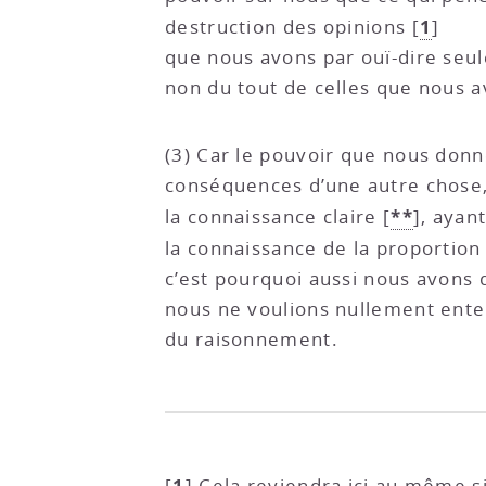
1
destruction des opinions
[
]
que nous avons par ouï-dire seul
non du tout de celles que nous 
(3) Car le pouvoir que nous donn
conséquences d’une autre chose,
**
la connaissance claire
[
]
, ayan
la connaissance de la proportion
c’est pourquoi aussi nous avons d
nous ne voulions nullement enten
du raisonnement.
1
[
]
Cela reviendra ici au même 