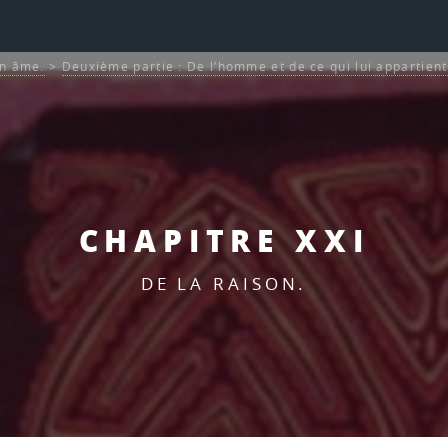
on âme.
>
Deuxième partie : De l’homme et de ce qui lui appartient
CHAPITRE XXI
DE LA RAISON.