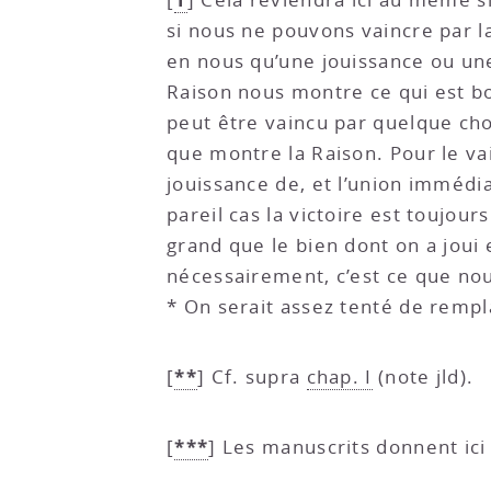
si nous ne pouvons vaincre par la
en nous qu’une jouissance ou un
Raison nous montre ce qui est bo
peut être vaincu par quelque cho
que montre la Raison. Pour le vai
jouissance de, et l’union immédi
pareil cas la victoire est toujou
grand que le bien dont on a joui
nécessairement, c’est ce que nous
* On serait assez tenté de rempla
**
[
]
Cf. supra
chap. I
(note jld).
***
[
]
Les manuscrits donnent ici 