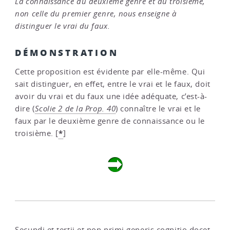
La connaissance du deuxième genre et du troisième,
non celle du premier genre, nous enseigne à
distinguer le vrai du faux.
DÉMONSTRATION
Cette proposition est évidente par elle-même. Qui
sait distinguer, en effet, entre le vrai et le faux, doit
avoir du vrai et du faux une idée adéquate, c’est-à-
dire (
Scolie 2 de la Prop. 40
) connaître le vrai et le
faux par le deuxième genre de connaissance ou le
*
troisième.
[
]
Secundi et tertii et non primi generis cognitio docet